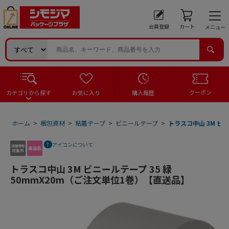
会員登録
カート
メニュー
クーポン
カテゴリから探す
お気に入り
購入履歴
ホーム
>
梱包資材
>
粘着テープ
>
ビニールテープ
>
トラスコ中山 3M ビ
アイコンについて
トラスコ中山 3M ビニールテープ 35 緑
50mmX20m（ご注文単位1巻）【直送品】