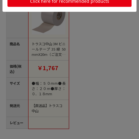
商品名
トラスコ中山 3M ビニ
ールテープ 35 緑 50
mmX20m（ご注文単
位1巻）【直送品】
価格(税
￥1,767
込)
サイズ
●幅：５０ｍｍ●長
さ：２０ｍ●厚さ：
０．１８ｍｍ
発送元
【直送品】トラスコ
中山
レビュー