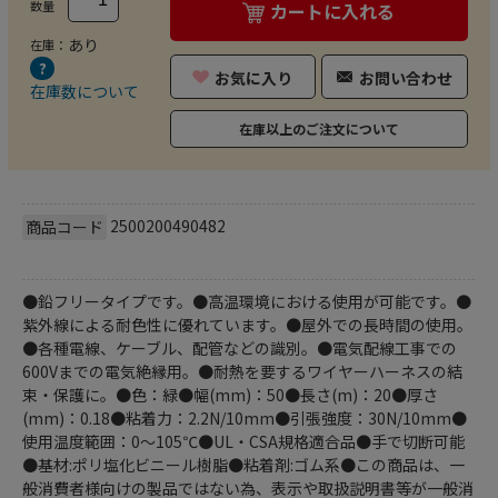
数量
カートに入れる
あり
在庫：
お気に入り
お問い合わせ
在庫数について
在庫以上のご注文について
2500200490482
商品コード
●鉛フリータイプです。●高温環境における使用が可能です。●
紫外線による耐色性に優れています。●屋外での長時間の使用。
●各種電線、ケーブル、配管などの識別。●電気配線工事での
600Vまでの電気絶縁用。●耐熱を要するワイヤーハーネスの結
束・保護に。●色：緑●幅(mm)：50●長さ(m)：20●厚さ
(mm)：0.18●粘着力：2.2N/10mm●引張強度：30N/10mm●
使用温度範囲：0～105℃●UL・CSA規格適合品●手で切断可能
●基材:ポリ塩化ビニール樹脂●粘着剤:ゴム系●この商品は、一
般消費者様向けの製品ではない為、表示や取扱説明書等が一般消