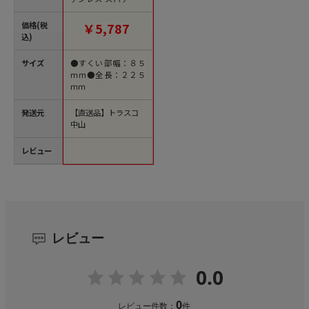
(中)緑 BKXSSPH-MG
（ご注文単位1個）
価格(税
￥5,787
【直送品】
込)
サイズ
●すくい部幅：８５
ｍｍ●全長：２２５
ｍｍ
発送元
【直送品】トラスコ
中山
レビュー
レビュー
0.0
0
レビュー件数：
件