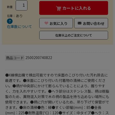
数量
カートに入れる
あり
在庫：
お気に入り
お問い合わせ
在庫数について
在庫以上のご注文について
2500200740822
商品コード
●X線検出機で検出可能ですので床面のこびり付いた汚れ除去に
最適です。●床面にこびり付いた付着物の清掃にご使用くださ
い。●柄が中央部にかけて膨らんでいることにより、握りやす
く、力を入れやすいです。●ヘラ部分はステンレス製、柄は樹脂
製のため、異物混入対策で木の柄の製品を持ち込めない場所にも
使用できます。●柄に穴が開いているため、吊り下げて保管がで
きます。●床の清掃●色：緑●すくい部幅(mm)：85●全長
(mm)：225●耐熱温度(℃)：120●サイズ：中タイプ●ヘラ：ス