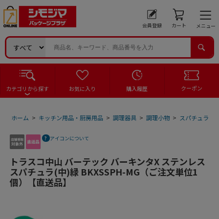
会員登録
カート
メニュー
クーポン
カテゴリから探す
お気に入り
購入履歴
ホーム
>
キッチン用品・厨房用品
>
調理器具
>
調理小物
>
スパチュラ
>
アイコンについて
トラスコ中山 バーテック バーキンタX ステンレス
スパチュラ(中)緑 BKXSSPH-MG（ご注文単位1
個）【直送品】