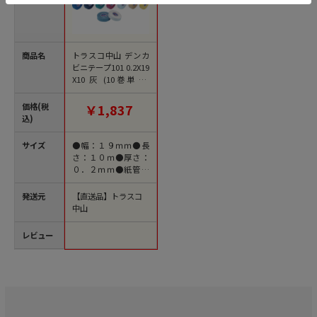
商品名
トラスコ中山 デンカ
ビニテープ101 0.2X19
X10 灰 (10巻単位)
（ご注文単位1パッ
ク）【直送品】
価格(税
￥1,837
込)
サイズ
●幅：１９ｍｍ●長
さ：１０ｍ●厚さ：
０．２ｍｍ●紙管サ
イズ：２５．４ｍｍ
発送元
【直送品】トラスコ
中山
レビュー