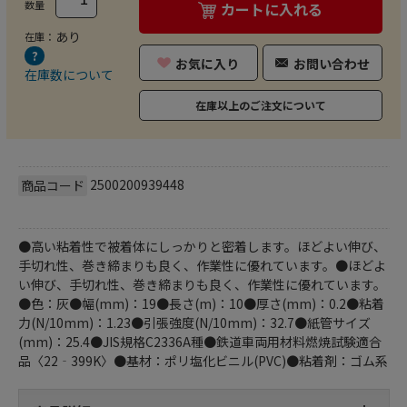
数量
カートに入れる
あり
在庫：
お気に入り
お問い合わせ
在庫数について
在庫以上のご注文について
2500200939448
商品コード
●高い粘着性で被着体にしっかりと密着します。ほどよい伸び、
手切れ性、巻き締まりも良く、作業性に優れています。●ほどよ
い伸び、手切れ性、巻き締まりも良く、作業性に優れています。
●色：灰●幅(mm)：19●長さ(m)：10●厚さ(mm)：0.2●粘着
力(N/10mm)：1.23●引張強度(N/10mm)：32.7●紙管サイズ
(mm)：25.4●JIS規格C2336A種●鉄道車両用材料燃焼試験適合
品〈22‐399K〉●基材：ポリ塩化ビニル(PVC)●粘着剤：ゴム系