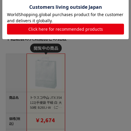
平紐紙袋の人気商品との比較
商品名
トラスコ中山 JTX 354
122)手提袋 平紐 白 大
50枚 B293J-W （ご注
文単位1パック）【直
送品】
価格(税
￥2,674
込)