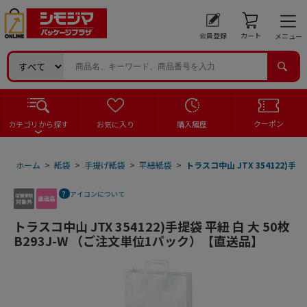
会員登録
カート
メニュー
クーポン
カテゴリから探す
お気に入り
購入履歴
ホーム
>
紙袋
>
手提げ紙袋
>
平紐紙袋
>
トラスコ中山 JTX 354122)手
アイコンについて
トラスコ中山 JTX 354122)手提袋 平紐 白 大 50枚
B293J-W （ご注文単位1パック）【直送品】