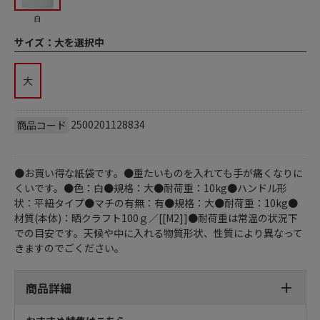
白
サイズ：
大を選択中
大
2500201128834
商品コード
●お買い得な紙袋です。●重たいものを入れても手が痛くなりに
くいです。●色：白●規格：大●耐荷重：10kg●ハンドル形
状：平紐タイプ●マチの有無：有●規格：大●耐荷重：10kg●
材質(本体)：晒クラフト100ｇ／[[M2]]●耐荷重は常温の状況下
での目安です。天候や中に入れる物質形状、性質により異なって
きますのでごください。
商品詳細