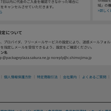
り7日以内に代金のご入金を確認できなかった場合に
域」の
文をキャンセルさせていただきます。
>詳しく
ら
設定について
ル、プロバイダ、フリーメールサービスの設定により、迷惑メールフォル
ンを指定しメールを受信できるよう、設定をご確認ください。
イン名
p @packageplaza.sakura.ne.jp noreply@c.shimojima.jp
個人情報保護方針
特定商取引法
会社案内
よくあるご質問