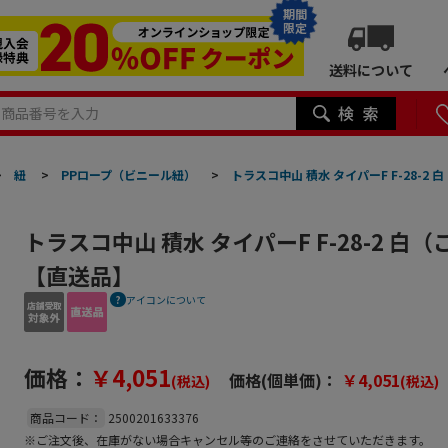
期間
限定
送料について
>
紐
>
PPロープ（ビニール紐）
>
トラスコ中山 積水 タイパーF F-28-
トラスコ中山 積水 タイパーF F-28-2 白
【直送品】
アイコンについて
価格：
￥4,051
価格(個単価)：
￥4,051
(税込)
(税込)
商品コード：
2500201633376
※ご注文後、在庫がない場合キャンセル等のご連絡をさせていただきます。