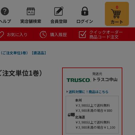
0
ヘルプ
実店舗検索
会員登録
ログイン
カート
クイックオーダー
お気に入り
購入履歴
商品コード注文
2 白（ご注文単位1巻）【直送品】
（ご注文単位1巻）
発送元
トラスコ中山
送料対策に！商品はこちら
本州
￥3,980以上で送料無料
￥3,980未満の場合￥880
北海道
￥3,980以上で送料無料
￥3,980未満の場合￥1,100