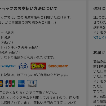
ショップのお支払い方法について
送料に
ョップでは、次の決済方法をご利用いただけます。
1回のご
員、かつ事業主のお客様のみご利用可)
せてい
送料を
カード決済
※シモジ
ード決済
>詳しく
(前払い)
トバンキング決済(前払い)
お届け
決済(前払い)
は、以下の店舗がご利用いただけます。
商品の
前11
いたし
ード決済は、以下のものがご利用いただけます。
いたし
※シモジ
ただし
すので
1回のみとなりますのでご了承ください。
尚、前
SSLというシステムを利用しておりますので、個人情
金の確
報は保護されています。前払い決済のご注文について
は商品