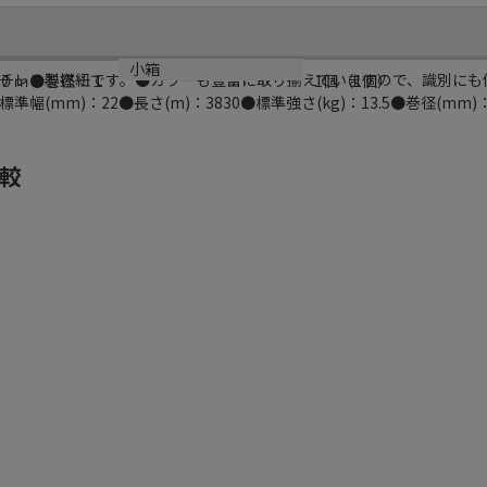
小箱
チレン製撚紐です。●カラーも豊富に取り揃えていますので、識別にも
０ｍ●巻径：１
1個（1個）
(mm)：22●長さ(m)：3830●標準強さ(kg)：13.5●巻径(mm)
較