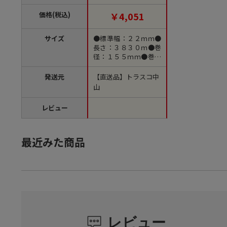
品】
価格(税込)
￥4,051
サイズ
●標準幅：２２ｍｍ●
長さ：３８３０ｍ●巻
径：１５５ｍｍ●巻高
さ：１７５ｍｍ
発送元
【直送品】トラスコ中
山
レビュー
最近みた商品
レビュー