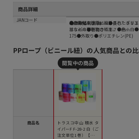
商品詳細
商品説明
サイズ
JANコード
●自動結束機用に設計されたポリエ
●標準幅：２２ｍｍ●長さ：３８３
4974050462988
誌などの印刷物の結束。●色：白●標準幅
５５ｍｍ●巻高さ：１７５ｍｍ
175●外取り●ポリエチレン(PE)
PPロープ（ビニール紐）の人気商品との比
商品名
トラスコ中山 積水 タ
イパーF F-28-2 白（ご
注文単位1巻）【直送