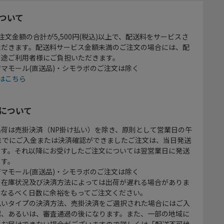
ついて
注文金額の合計が5,500円(税込)以上で、配送料をサービスさ
ただきます。配送料サービス金額未満のご注文の場合には、配
別途ご利用者様にご負担いただきます。
マモール(直送品)・シモラボのご注文は除く
はこちら
について
出荷は売掛決済（NP掛け払い）を除き、原則として営業日の午
時までにご入金または決済確認ができましたご注文は、当日発送
ます。それ以降にお受けしたご注文については翌営業日に発送
ます。
マモール(直送品)・シモラボのご注文は除く
、在庫状況及び決済方法によっては出荷が遅れる場合がありま
、なるべく日数に余裕をもってご注文ください。
払いタイプの決済方法、売掛決済をご選択された場合にはご入
認、あるいは、審査通過の後になります。また、一部の地域に
をお届けできない場合がございますので詳しくは「配送不可地