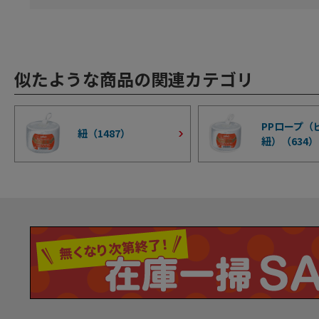
似たような商品の関連カテゴリ
PPロープ（
紐（
1487
）
紐）（
634
）