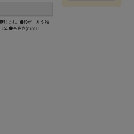
便利です。●段ボールや雑
：155●巻高さ(mm)：