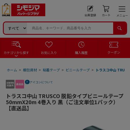
会員登録
カート
メニュー
クーポン
カテゴリから探す
お気に入り
購入履歴
ホーム
>
梱包資材
>
粘着テープ
>
ビニールテープ
>
トラスコ中山 TRUS
アイコンについて
トラスコ中山 TRUSCO 脱鉛タイプビニールテープ
50mmX20m 4巻入り 黒（ご注文単位1パック）
【直送品】