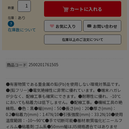
数量
カートに入れる
あり
在庫：
お気に入り
お問い合わせ
在庫数について
在庫以上のご注文について
2500201761505
商品コード
●有害物質である重金属の鉛(Pb)を使用しない環境対策品です。
●(鉛フリー)●電気絶縁性に非常に優れています。●端末ハガレ
が少なく、配線工事も確実にできます。●耐寒性に優れ、-10℃
においても粘着力は低下しません。●配線工事。●機械工具の絶
縁用。●色：黒●幅(mm)：50●長さ(m)：20●厚さ(mm)：
0.2●粘着力(mm)：1.47N/10●引張強度(mm)：33.2N/10●使用
温度範囲：-10～90℃●手で切断可能●基材:軟質塩化ビニールフ
ィルム●粘着剤:ゴム系●50mm幅はJIS規格適合ではありませ