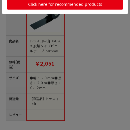
商品名
トラスコ中山 TRUSC
O 脱鉛タイプビニー
ルテープ 50mmX20
m 4巻入り 黒（ご注
文単位1パック）【直
価格(税
￥2,051
送品】
込)
サイズ
●幅：５０ｍｍ●長
さ：２０ｍ●厚さ：
０．２ｍｍ
発送元
【直送品】トラスコ
中山
レビュー