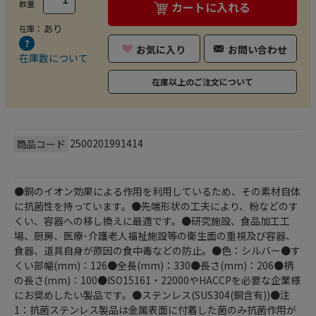
数量
カートに入れる
あり
在庫：
お気に入り
お問い合わせ
在庫数について
在庫以上のご注文について
2500201991414
商品コード
●銅のイオン効果による作用を利用しているため、その素材自体
に抗菌性を持っています。●先端形状の工夫により、粉などのす
くい、容器への移し換えに最適です。●研究施設、食品加工工
場、厨房、医療･介護老人福祉施設等の衛生面の重視及び容器、
食器、道具自身が原因の食中毒などの防止。●色：シルバー●す
くい部幅(mm)：126●全長(mm)：330●長さ(mm)：206●柄
の長さ(mm)：100●ISO15161・22000やHACCPを必要な企業様
にお奨めしたい製品です。●ステンレス(SUS304(銅含有))●注
1：抗菌ステンレス製品は金属表面に付着した菌のみ抗菌作用が