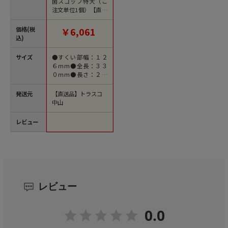
菌スコップ特大（ご
注文単位1個）【直送
品】
価格(税
￥6,061
込)
サイズ
●すくい部幅：１２
６ｍｍ●全長：３３
０ｍｍ●長さ：２０
６ｍｍ
発送元
【直送品】トラスコ
中山
レビュー
レビュー
0.0