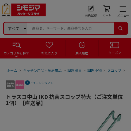
会員登録
カート
メニュー
クーポン
カテゴリから探す
お気に入り
購入履歴
ホーム
>
キッチン用品・厨房用品
>
調理器具
>
調理小物
>
スコップ
>
ト
アイコンについて
トラスコ中山 IKD 抗菌スコップ特大（ご注文単位
1個）【直送品】