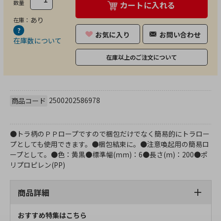
数量
カートに入れる
あり
在庫：
お気に入り
お問い合わせ
在庫数について
在庫以上のご注文について
2500202586978
商品コード
●トラ柄のＰＰロープですので梱包だけでなく簡易的にトラロー
プとしても使用できます。●梱包結束に。●注意喚起用の簡易ロ
ープとして。●色：黄黒●標準幅(mm)：6●長さ(m)：200●ポ
リプロピレン(PP)
商品詳細
おすすめ特集はこちら