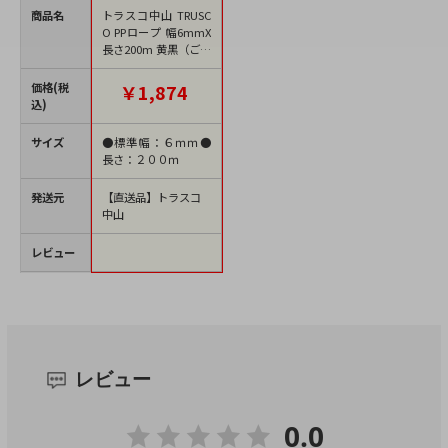
商品名
トラスコ中山 TRUSC
O PPロープ 幅6mmX
長さ200m 黄黒（ご注
文単位1巻）【直送
品】
価格(税
￥1,874
込)
サイズ
●標準幅：６ｍｍ●
長さ：２００ｍ
発送元
【直送品】トラスコ
中山
レビュー
レビュー
0.0