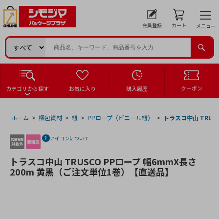
会員登録
カート
メニュー
クーポン
カテゴリから探す
お気に入り
購入履歴
ホーム
>
梱包資材
>
紐
>
PPロープ（ビニール紐）
>
トラスコ中山 TRUS
アイコンについて
トラスコ中山 TRUSCO PPロープ 幅6mmX長さ
200m 黄黒（ご注文単位1巻）【直送品】