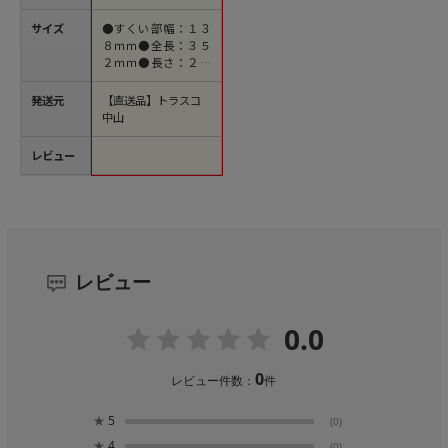
サイズ
●すくい部幅：１３
８ｍｍ●全長：３５
２ｍｍ●長さ：２４
４ｍｍ●幅：３４４
ｍｍ
発送元
【直送品】トラスコ
中山
レビュー
レビュー
0.0
0
レビュー件数：
件
★
5
(0)
★
4
(0)