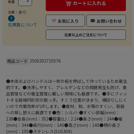
数量
カートに入れる
あり
在庫：
お気に入り
お問い合わせ
在庫数について
在庫以上のご注文について
2500202715576
商品コード
●本体およびハンドルは一枚の板を伸ばして作っているため衛生
的です。●洗浄しやすく、アレルゲンなどの問題発生も防げ、食
品管理などの衛生管理に厳しい現場にも最適です。●手にフィッ
トする縦楕円形状の取っ手。すくう位置が決まり、横回りしにく
いので作業効率がUPします。●食材、粉、水等のすくい、容器
への移し替えに最適です●色：シルバ-●すくい部幅(mm)：
138●全長(mm)：352●容量(L)：2.14●長さ(mm)：244●幅
(mm)：344●奥行(mm)：140●高さ(mm)：140●柄の長さ
(mm)：105●ステンレス(SUS304)