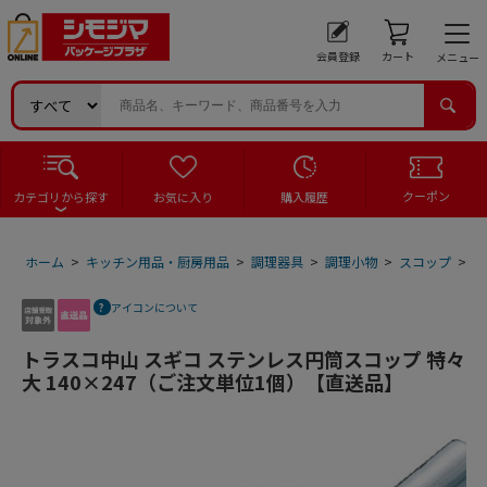
会員登録
カート
メニュー
クーポン
カテゴリから探す
お気に入り
購入履歴
ホーム
>
キッチン用品・厨房用品
>
調理器具
>
調理小物
>
スコップ
>
ト
アイコンについて
トラスコ中山 スギコ ステンレス円筒スコップ 特々
大 140×247（ご注文単位1個）【直送品】