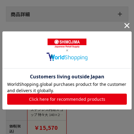
商品詳細
スコップの人気商品との比較
商品名
トラスコ中山 スギコ
ステンレス円筒スコ
ップ 特々大 140×247
（ご注文単位1個）
【直送品】
価格(税
￥15,570
込)