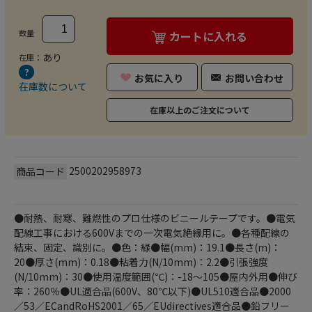
数量
カートに入れる
あり
在庫：
お気に入り
お問い合わせ
在庫数について
在庫以上のご注文について
2500202958973
商品コード
●耐熱、耐寒、難燃性のプロ仕様のビニールテープです。●電気
配線工事における600Vまでの一次電気絶縁用に。●各種配線の
結束、固定、識別に。●色：緑●幅(mm)：19.1●長さ(m)：
20●厚さ(mm)：0.18●粘着力(N/10mm)：2.2●引張強度
(N/10mm)：30●使用温度範囲(℃)：-18～105●屋内外用●伸び
率：260％●UL適合品(600V、80℃以下)●UL510適合品●2000
／53／ECandRoHS2001／65／EUdirectives適合品●鉛フリー