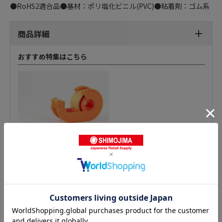
●RoHS2適合品●基材：ポリ塩化ビニル(PVC)●粘着剤：ゴム系
商品詳細
おすすめ特集はこちら
ビニールテープの人気商品との比較