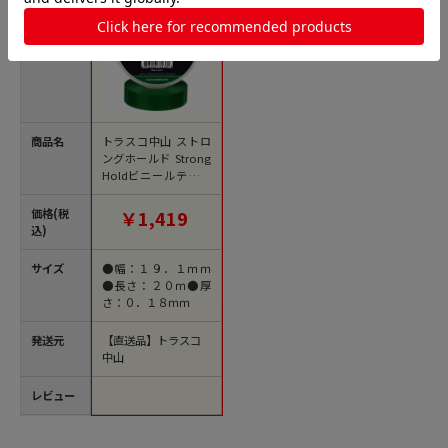
商品名
トラスコ中山 ストロ
ングホールド Strong
Holdビニールテープ
耐熱・耐寒・難燃 プ
ロ仕様グレード 緑 幅
価格(税
￥1,419
19.1mm 長さ20m ST
込)
35-075-66GR（ご注文
単位1巻）【直送品】
サイズ
●幅：１９．１ｍｍ
●長さ：２０ｍ●厚
さ：０．１８ｍｍ
発送元
【直送品】トラスコ
中山
レビュー