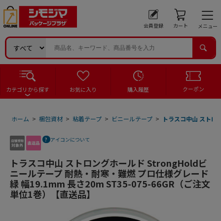
会員登録
カート
メニュー
クーポン
カテゴリから探す
お気に入り
購入履歴
ホーム
>
梱包資材
>
粘着テープ
>
ビニールテープ
>
トラスコ中山 ストロング
アイコンについて
トラスコ中山 ストロングホールド StrongHoldビ
ニールテープ 耐熱・耐寒・難燃 プロ仕様グレード
緑 幅19.1mm 長さ20m ST35-075-66GR（ご注文
単位1巻）【直送品】