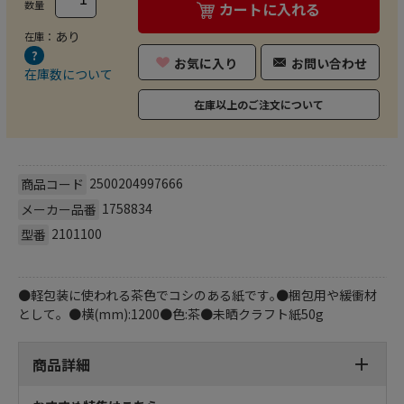
数量
カートに入れる
あり
在庫：
お気に入り
お問い合わせ
在庫数について
在庫以上のご注文について
2500204997666
商品コード
1758834
メーカー品番
2101100
型番
●軽包装に使われる茶色でコシのある紙です｡●梱包用や緩衝材
として。●横(mm):1200●色:茶●未晒クラフト紙50g
商品詳細