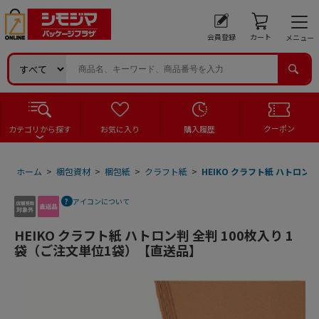
会員登録
カート
メニュー
クーポン
カテゴリから探す
お気に入り
購入履歴
ホーム
>
梱包資材
>
梱包紙
>
クラフト紙
>
HEIKO クラフト紙 ハトロン
アイコンについて
HEIKO クラフト紙 ハトロン判 全判 100枚入り 1
袋（ご注文単位1袋）【直送品】