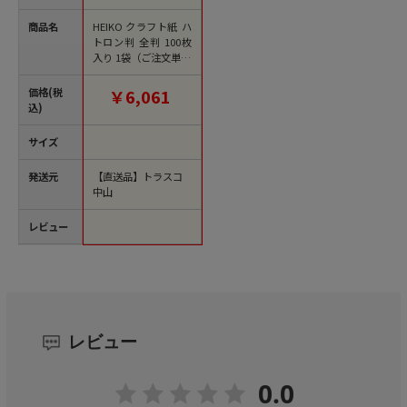
商品名
HEIKO クラフト紙 ハ
トロン判 全判 100枚
入り 1袋（ご注文単位
1袋）【直送品】
価格(税
￥6,061
込)
サイズ
発送元
【直送品】トラスコ
中山
レビュー
レビュー
0.0