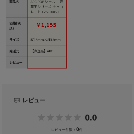
商品名
ARC POPシール 洋
菓子シリーズ チョコ
レート LVS0008S 1束
（ご注文単位1束）
【直送品】
価格(税
￥1,155
込)
サイズ
縦15mm×横15mm
発送元
【直送品】ARC
レビュー
レビュー
0.0
0
レビュー件数：
件