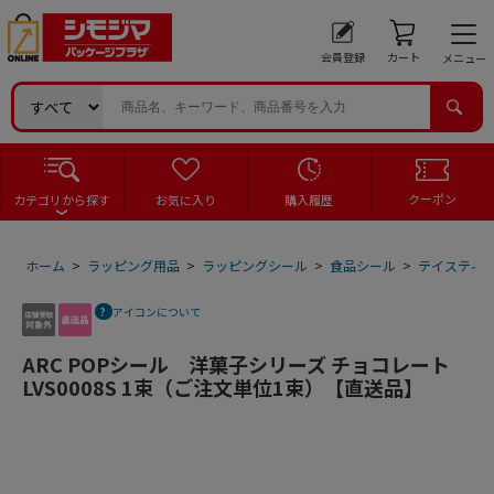
会員登録
カート
メニュー
クーポン
カテゴリから探す
お気に入り
購入履歴
ホーム
>
ラッピング用品
>
ラッピングシール
>
食品シール
>
テイスティ
アイコンについて
ARC POPシール 洋菓子シリーズ チョコレート
LVS0008S 1束（ご注文単位1束）【直送品】