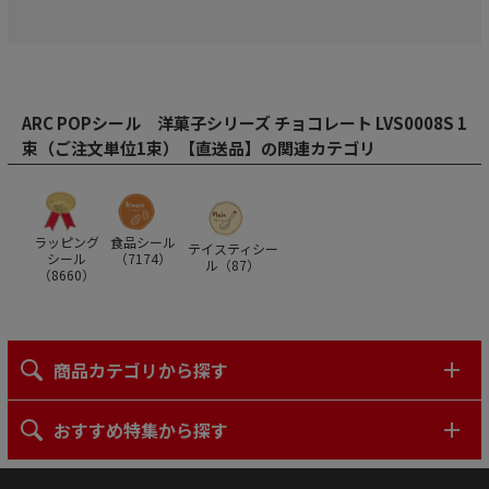
ARC POPシール 洋菓子シリーズ チョコレート LVS0008S 1
束（ご注文単位1束）【直送品】の関連カテゴリ
ラッピング
食品シール
テイスティシー
シール
（
7174
）
ル（
87
）
（
8660
）
商品カテゴリから探す
おすすめ特集から探す