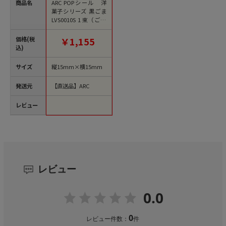
商品名
ARC POPシール 洋
菓子シリーズ 黒ごま
LVS0010S 1束（ご注
文単位1束）【直送
品】
価格(税
￥1,155
込)
サイズ
縦15mm×横15mm
発送元
【直送品】ARC
レビュー
レビュー
0.0
0
レビュー件数：
件