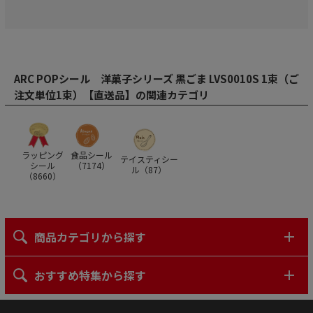
ARC POPシール 洋菓子シリーズ 黒ごま LVS0010S 1束（ご
注文単位1束）【直送品】の関連カテゴリ
ラッピング
食品シール
テイスティシー
シール
（
7174
）
ル（
87
）
（
8660
）
商品カテゴリから探す
おすすめ特集から探す