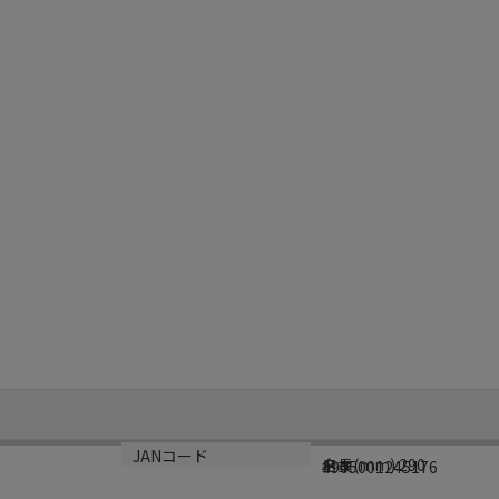
サイズ
生産国
JANコード
全長(mm):290
日本
4905001245176