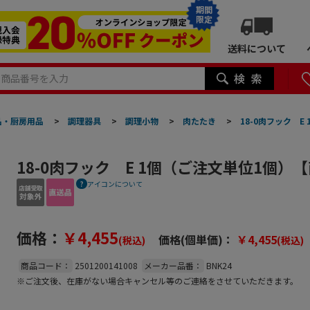
期間
限定
送料について
品・厨房用品
>
調理器具
>
調理小物
>
肉たたき
>
18-0肉フック 
18-0肉フック E 1個（ご注文単位1個）
アイコンについて
価格：
￥4,455
価格(個単価)：
￥4,455
(税込)
(税込)
商品コード：
2501200141008
メーカー品番：
BNK24
※ご注文後、在庫がない場合キャンセル等のご連絡をさせていただきます。