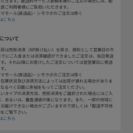
ただきます。配送料サービス金額未満のご注文の場合には、配
別途ご利用者様にご負担いただきます。
マモール(直送品)・シモラボのご注文は除く
はこちら
について
出荷は売掛決済（NP掛け払い）を除き、原則として営業日の午
時までにご入金または決済確認ができましたご注文は、当日発送
ます。それ以降にお受けしたご注文については翌営業日に発送
ます。
マモール(直送品)・シモラボのご注文は除く
、在庫状況及び決済方法によっては出荷が遅れる場合がありま
、なるべく日数に余裕をもってご注文ください。
払いタイプの決済方法、売掛決済をご選択された場合にはご入
認、あるいは、審査通過の後になります。また、一部の地域に
をお届けできない場合がございますので詳しくは「配送不可地
欄をご覧下さい。
はこちら