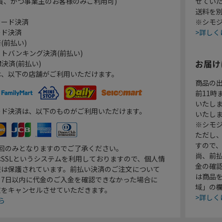
員、かつ事業主のお客様のみご利用可)
せてい
送料を
カード決済
※シモジ
ード決済
>詳しく
(前払い)
トバンキング決済(前払い)
お届け
決済(前払い)
は、以下の店舗がご利用いただけます。
商品の
前11
いたし
ード決済は、以下のものがご利用いただけます。
いたし
※シモジ
ただし
すので
1回のみとなりますのでご了承ください。
尚、前
SSLというシステムを利用しておりますので、個人情
金の確
報は保護されています。前払い決済のご注文について
は商品
り7日以内に代金のご入金を確認できなかった場合に
域」の
文をキャンセルさせていただきます。
>詳しく
ら