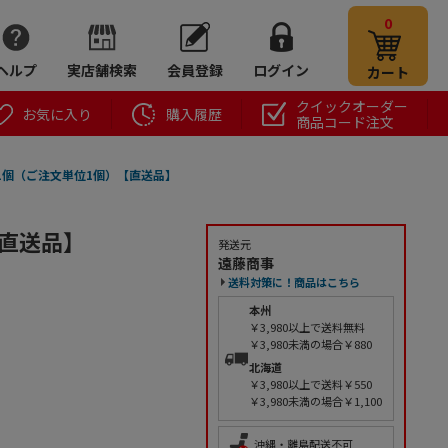
0
ヘルプ
実店舗検索
会員登録
ログイン
カート
クイックオーダー
お気に入り
購入履歴
商品コード注文
E 1個（ご注文単位1個）【直送品】
【直送品】
発送元
遠藤商事
送料対策に！商品はこちら
本州
￥3,980以上で送料無料
￥3,980未満の場合￥880
北海道
￥3,980以上で送料￥550
￥3,980未満の場合￥1,100
沖縄・離島配送不可