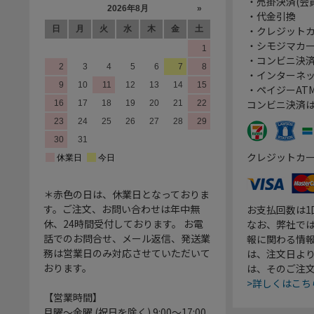
・売掛決済(会
・代金引換
・クレジット
・シモジマカ
・コンビニ決済
・インターネッ
・ペイジーATM
コンビニ決済
クレジットカ
＊赤色の日は、休業日となっておりま
す。ご注文、お問い合わせは年中無
お支払回数は
休、24時間受付しております。 お電
なお、弊社では
話でのお問合せ、メール返信、発送業
報に関わる情
務は営業日のみ対応させていただいて
は、注文日よ
おります。
は、そのご注
>詳しくはこち
【営業時間】
月曜～金曜 (祝日を除く) 9:00～17:00