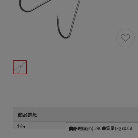
商品詳細
商品説明
メーカー品番
材質
小箱
●全長(mm):290●質量(kg):0.08
BNK24
SUS
1個（1個）