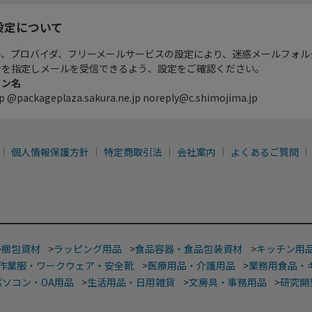
設定について
ル、プロバイダ、フリーメールサービスの設定により、迷惑メールフォル
ンを指定しメールを受信できるよう、設定をご確認ください。
イン名
p @packageplaza.sakura.ne.jp noreply@c.shimojima.jp
個人情報保護方針
特定商取引法
会社案内
よくあるご質問
>
梱包資材
>
ラッピング用品
>
食品容器・食品包装資材
>
キッチン用
作業服・ワークウェア・安全靴
>
医療用品・介護用品
>
業務用食品・
パソコン・OA用品
>
生活用品・日用雑貨
>
文房具・事務用品
>
研究開