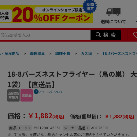
期間
限定
送料について
品・厨房用品
>
調理器具
>
調理小物
>
カス揚
>
18-8バーズネスト
18-8バーズネストフライヤー（鳥の巣） 大
1袋）【直送品】
アイコンについて
価格：
￥1,882
価格(個単価)：
￥1,882
(税込)
(税込)
商品コード：
2501200145051
メーカー品番：
ABC26001
※ご注文後、在庫がない場合キャンセル等のご連絡をさせていただきます。