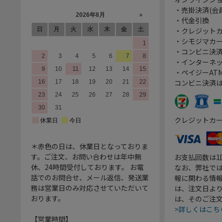
・売掛決済(会
・代金引換
・クレジット
・シモジマカ
・コンビニ決済
・インターネッ
・ペイジーATM
コンビニ決済
クレジットカ
＊赤色の日は、休業日となっておりま
す。ご注文、お問い合わせは年中無
お支払回数は
休、24時間受付しております。 お電
なお、弊社では
話でのお問合せ、メール返信、発送業
報に関わる情
務は営業日のみ対応させていただいて
は、注文日よ
おります。
は、そのご注
>詳しくはこち
【営業時間】