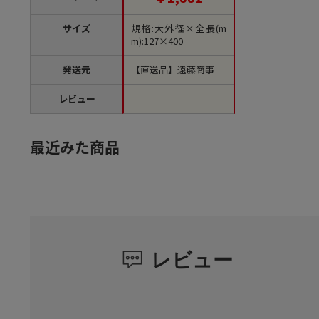
サイズ
規格:大外径×全長(m
m):127×400
発送元
【直送品】遠藤商事
レビュー
最近みた商品
レビュー