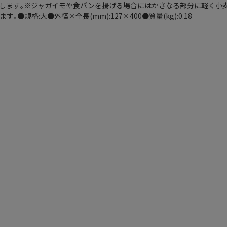
します｡※ジャガイモや食パンを揚げる場合にはかさなる部分に軽く小
規格:大●外径×全長(mm):127×400●質量(kg):0.18