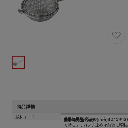
商品詳細
商品説明
メーカー品番
サイズ
生産国
JANコード
●■使用手順1.中アミをそっとネ
ABC26001
規格:大外径×全長(mm):127×400
日本
4934481117086
で待ちます｡(フチ止めは前後に移動