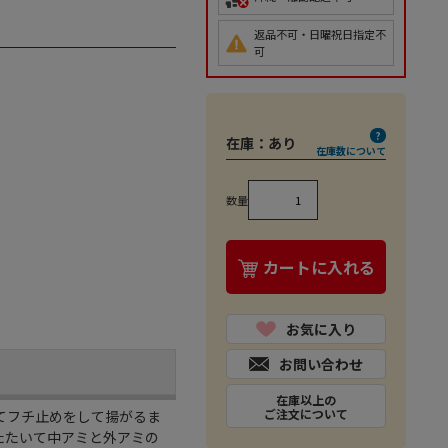
返品不可・日曜祝日指定不
可
在庫：
あり
在庫数について
数量
カートに入れる
お気に入り
お問い合わせ
在庫以上の
ご注文について
せてフチ止めをして揚がるま
とたたいて中アミと外アミの