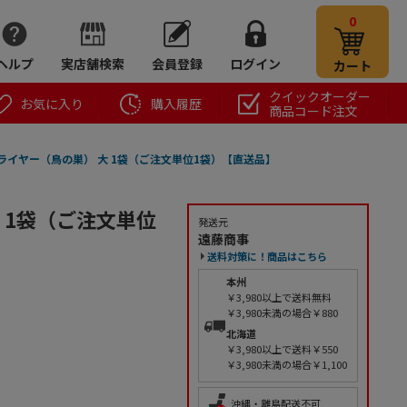
0
ヘルプ
実店舗検索
会員登録
ログイン
カート
クイックオーダー
お気に入り
購入履歴
商品コード注文
フライヤー（鳥の巣） 大 1袋（ご注文単位1袋）【直送品】
 1袋（ご注文単位
発送元
遠藤商事
送料対策に！商品はこちら
本州
￥3,980以上で送料無料
￥3,980未満の場合￥880
北海道
￥3,980以上で送料￥550
￥3,980未満の場合￥1,100
沖縄・離島配送不可