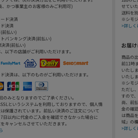
員、かつ事業主のお客様のみご利用可)
せてい
送料を
カード決済
※シモジ
ード決済
>詳しく
(前払い)
トバンキング決済(前払い)
お届け
決済(前払い)
は、以下の店舗がご利用いただけます。
商品の
前11
いたし
ード決済は、以下のものがご利用いただけます。
いたし
※シモジ
ただし
すので
1回のみとなりますのでご了承ください。
尚、前
SSLというシステムを利用しておりますので、個人情
金の確
報は保護されています。前払い決済のご注文について
は商品
り7日以内に代金のご入金を確認できなかった場合に
域」の
文をキャンセルさせていただきます。
>詳しく
ら