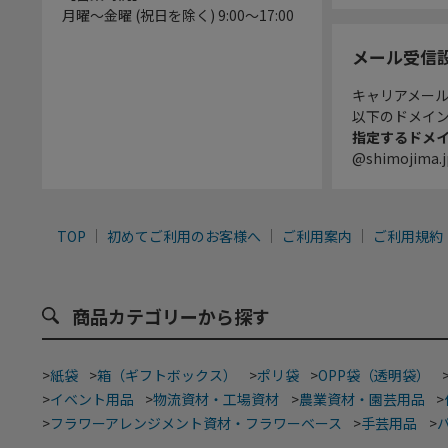
月曜～金曜 (祝日を除く) 9:00～17:00
メール受信
キャリアメー
以下のドメイ
指定するドメ
@shimojima.j
TOP
初めてご利用のお客様へ
ご利用案内
ご利用規約
商品カテゴリーから探す
>
紙袋
>
箱（ギフトボックス）
>
ポリ袋
>
OPP袋（透明袋）
>
イベント用品
>
物流資材・工場資材
>
農業資材・園芸用品
>
>
フラワーアレンジメント資材・フラワーベース
>
手芸用品
>