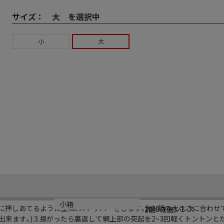
サイズ：
大 を選択中
小
大
規格
材質
小箱
タに押しあてるように重ね､ストッパーをします｡2.お鍋の大きさに合わ
大
18-8ステンレス
1個（1個）
出来ます｡):3.揚がったら裏返して網上部の突起を2~3回軽くトントン