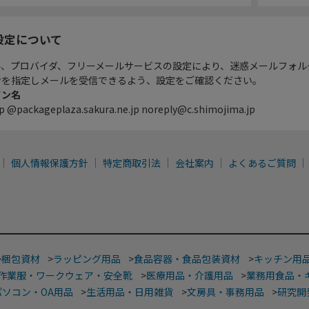
設定について
ル、プロバイダ、フリーメールサービスの設定により、迷惑メールフォル
ンを指定しメールを受信できるよう、設定をご確認ください。
イン名
p @packageplaza.sakura.ne.jp noreply@c.shimojima.jp
個人情報保護方針
特定商取引法
会社案内
よくあるご質問
>
梱包資材
>
ラッピング用品
>
食品容器・食品包装資材
>
キッチン用
作業服・ワークウェア・安全靴
>
医療用品・介護用品
>
業務用食品・
パソコン・OA用品
>
生活用品・日用雑貨
>
文房具・事務用品
>
研究開