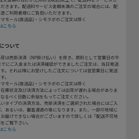
ただきます。配送料サービス金額未満のご注文の場合には、配
別途ご利用者様にご負担いただきます。
マモール(直送品)・シモラボのご注文は除く
はこちら
について
出荷は売掛決済（NP掛け払い）を除き、原則として営業日の午
時までにご入金または決済確認ができましたご注文は、当日発送
ます。それ以降にお受けしたご注文については翌営業日に発送
ます。
マモール(直送品)・シモラボのご注文は除く
、在庫状況及び決済方法によっては出荷が遅れる場合がありま
、なるべく日数に余裕をもってご注文ください。
払いタイプの決済方法、売掛決済をご選択された場合にはご入
認、あるいは、審査通過の後になります。また、一部の地域に
をお届けできない場合がございますので詳しくは「配送不可地
欄をご覧下さい。
はこちら