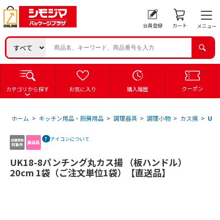
会員登録
カート
メニュー
クーポン
カテゴリから探す
お気に入り
購入履歴
ホーム
>
キッチン用品・厨房用品
>
調理器具
>
調理小物
>
カス揚
>
UK
アイコンについて
UK18-8パンチング丸カス揚 （板ハンドル）
20cm 1袋（ご注文単位1袋）【直送品】