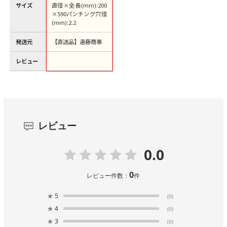
サイズ
直径×全長(mm):200
×590パンチング穴径
(mm):2.2
発送元
【直送品】遠藤商事
レビュー
レビュー
0.0
0
レビュー件数：
件
★
5
(0)
★
4
(0)
★
3
(0)