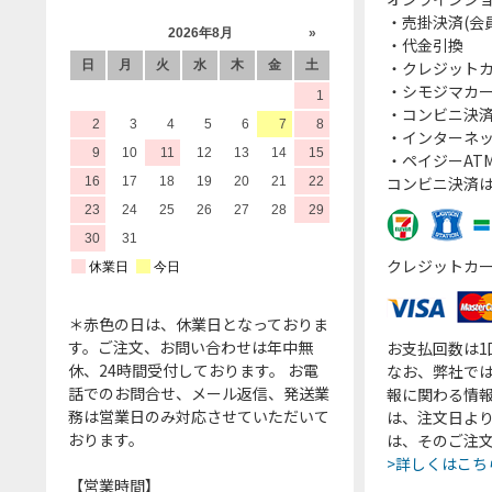
・売掛決済(会
・代金引換
・クレジット
・シモジマカ
・コンビニ決済
・インターネッ
・ペイジーATM
コンビニ決済
クレジットカ
＊赤色の日は、休業日となっておりま
す。ご注文、お問い合わせは年中無
お支払回数は
休、24時間受付しております。 お電
なお、弊社では
話でのお問合せ、メール返信、発送業
報に関わる情
務は営業日のみ対応させていただいて
は、注文日よ
おります。
は、そのご注
>詳しくはこち
【営業時間】