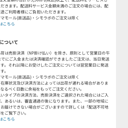
ただきます。配送料サービス金額未満のご注文の場合には、配
別途ご利用者様にご負担いただきます。
マモール(直送品)・シモラボのご注文は除く
はこちら
について
出荷は売掛決済（NP掛け払い）を除き、原則として営業日の午
時までにご入金または決済確認ができましたご注文は、当日発送
ます。それ以降にお受けしたご注文については翌営業日に発送
ます。
マモール(直送品)・シモラボのご注文は除く
、在庫状況及び決済方法によっては出荷が遅れる場合がありま
、なるべく日数に余裕をもってご注文ください。
払いタイプの決済方法、売掛決済をご選択された場合にはご入
認、あるいは、審査通過の後になります。また、一部の地域に
をお届けできない場合がございますので詳しくは「配送不可地
欄をご覧下さい。
はこちら