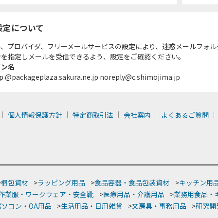
設定について
ル、プロバイダ、フリーメールサービスの設定により、迷惑メールフォル
ンを指定しメールを受信できるよう、設定をご確認ください。
イン名
p @packageplaza.sakura.ne.jp noreply@c.shimojima.jp
個人情報保護方針
特定商取引法
会社案内
よくあるご質問
>
梱包資材
>
ラッピング用品
>
食品容器・食品包装資材
>
キッチン用
作業服・ワークウェア・安全靴
>
医療用品・介護用品
>
業務用食品・
パソコン・OA用品
>
生活用品・日用雑貨
>
文房具・事務用品
>
研究開