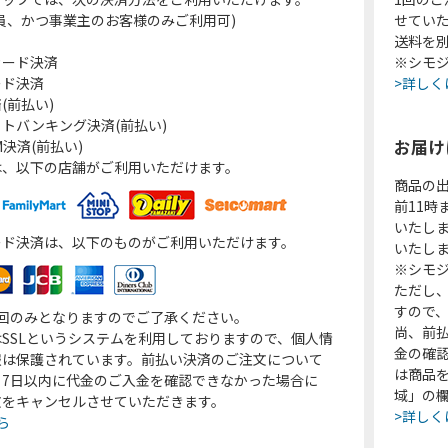
員、かつ事業主のお客様のみご利用可)
せてい
送料を
カード決済
※シモジ
ード決済
>詳しく
(前払い)
トバンキング決済(前払い)
お届け
決済(前払い)
は、以下の店舗がご利用いただけます。
商品の
前11
いたし
ード決済は、以下のものがご利用いただけます。
いたし
※シモジ
ただし
すので
1回のみとなりますのでご了承ください。
尚、前
SSLというシステムを利用しておりますので、個人情
金の確
報は保護されています。前払い決済のご注文について
は商品
り7日以内に代金のご入金を確認できなかった場合に
域」の
文をキャンセルさせていただきます。
>詳しく
ら