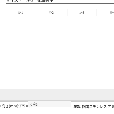
№1
№2
№3
№
規格
材質
小箱
高さ(mm):275×87
№5
本体:18-0ステンレス アミ
1個（1個）