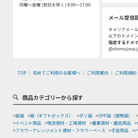
月曜～金曜 (祝日を除く) 9:00～17:00
メール受信
キャリアメー
以下のドメイ
指定するドメ
@shimojima.j
TOP
初めてご利用のお客様へ
ご利用案内
ご利用規約
商品カテゴリーから探す
>
紙袋
>
箱（ギフトボックス）
>
ポリ袋
>
OPP袋（透明袋）
>
イベント用品
>
物流資材・工場資材
>
農業資材・園芸用品
>
>
フラワーアレンジメント資材・フラワーベース
>
手芸用品
>