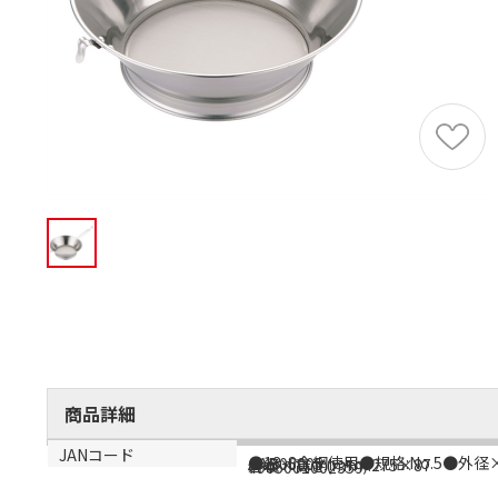
商品詳細
商品説明
メーカー品番
サイズ
生産国
JANコード
●18-8金網使用●規格:No.5●外径×
AAB06005
外径×高さ(mm):275×87
日本
4905001002359