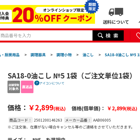
期間
限定
送料について
品・厨房用品
>
調理器具
>
調理小物
>
油こし
>
SA18-0油こし №
SA18-0油こし №5 1袋（ご注文単位1袋
アイコンについて
価格：
￥2,899
価格(個単価)：
￥2,899
(税込)
(税込)
商品コード：
2501200146263
メーカー品番：
AAB06005
※ご注文後、在庫がない場合キャンセル等のご連絡をさせていただきます。
サイズ：
№5 を選択中