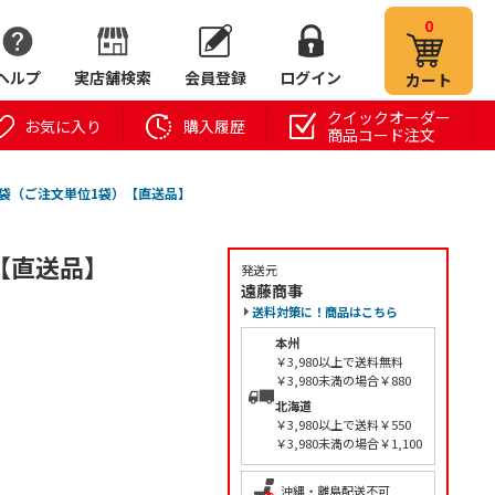
0
ヘルプ
実店舗検索
会員登録
ログイン
カート
クイックオーダー
お気に入り
購入履歴
商品コード注文
5 1袋（ご注文単位1袋）【直送品】
）【直送品】
発送元
遠藤商事
送料対策に！商品はこちら
本州
￥3,980以上で送料無料
￥3,980未満の場合￥880
北海道
￥3,980以上で送料￥550
￥3,980未満の場合￥1,100
沖縄・離島配送不可