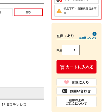
返品不可・日曜祝日指定不
4
№5
可
在庫：
あり
在庫数について
数量
カートに入れる
お気に入り
お問い合わせ
在庫以上の
ご注文について
:18-8ステンレス