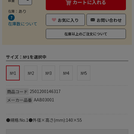
数量
カートに入れる
あり
在庫：
お気に入り
お問い合わせ
在庫数について
在庫以上のご注文について
サイズ：
№1を選択中
№1
№2
№3
№4
№5
2501200146317
商品コード
AAB03001
メーカー品番
●規格:No.1●外径×高さ(mm):140×55