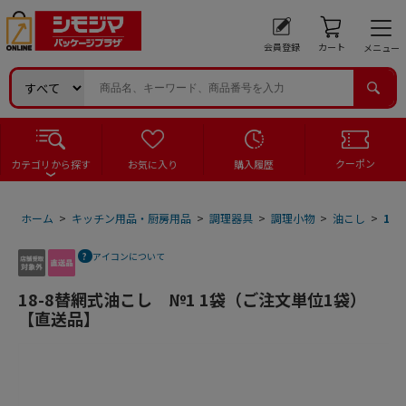
会員登録
カート
メニュー
クーポン
カテゴリから探す
お気に入り
購入履歴
ホーム
>
キッチン用品・厨房用品
>
調理器具
>
調理小物
>
油こし
>
18
アイコンについて
18-8替網式油こし №1 1袋（ご注文単位1袋）
【直送品】