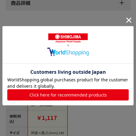
商品詳細
油こしの人気商品との比較
商品名
18-8替網式油こし
№1 1袋（ご注文単位1
袋）【直送品】
価格(税
￥1,117
込)
サイズ
外径×高さ(mm):140