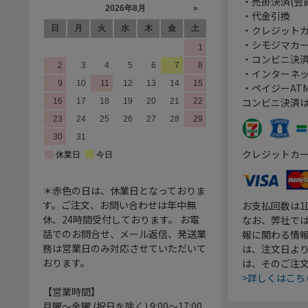
・売掛決済(会
・代金引換
・クレジット
・シモジマカ
・コンビニ決済
・インターネッ
・ペイジーATM
コンビニ決済
クレジットカ
＊赤色の日は、休業日となっておりま
す。ご注文、お問い合わせは年中無
お支払回数は
休、24時間受付しております。 お電
なお、弊社では
話でのお問合せ、メール返信、発送業
報に関わる情
務は営業日のみ対応させていただいて
は、注文日よ
おります。
は、そのご注
>詳しくはこち
【営業時間】
月曜～金曜 (祝日を除く) 9:00～17:00