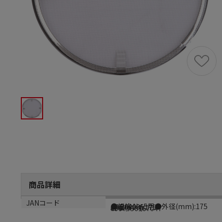
商品詳細
商品説明
メーカー品番
サイズ
生産国
JANコード
●規格:No.5用●外径(mm):175
AAB04005
外径(mm):175
日本
4997956167047