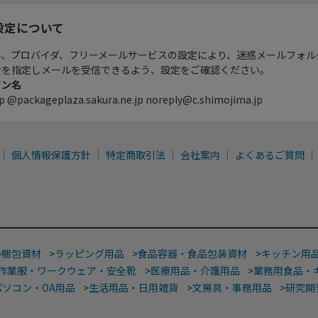
設定について
ル、プロバイダ、フリーメールサービスの設定により、迷惑メールフォル
ンを指定しメールを受信できるよう、設定をご確認ください。
イン名
p @packageplaza.sakura.ne.jp noreply@c.shimojima.jp
個人情報保護方針
特定商取引法
会社案内
よくあるご質問
>
梱包資材
>
ラッピング用品
>
食品容器・食品包装資材
>
キッチン用
作業服・ワークウェア・安全靴
>
医療用品・介護用品
>
業務用食品・
パソコン・OA用品
>
生活用品・日用雑貨
>
文房具・事務用品
>
研究開