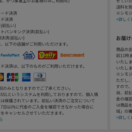
員、かつ事業主のお客様のみご利用可)
せてい
送料を
カード決済
※シモジ
ード決済
>詳しく
(前払い)
トバンキング決済(前払い)
お届け
決済(前払い)
は、以下の店舗がご利用いただけます。
商品の
前11
いたし
ード決済は、以下のものがご利用いただけます。
いたし
※シモジ
ただし
すので
1回のみとなりますのでご了承ください。
尚、前
SSLというシステムを利用しておりますので、個人情
金の確
報は保護されています。前払い決済のご注文について
は商品
り7日以内に代金のご入金を確認できなかった場合に
域」の
文をキャンセルさせていただきます。
>詳しく
ら