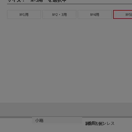
№1用
№2・3用
№4用
№5
規格
材質
小箱
№5用
18-8ステンレス
1個（1個）