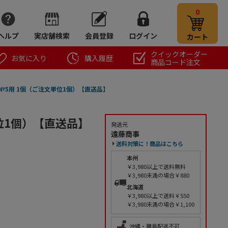
0
ヘルプ
実店舗検索
会員登録
ログイン
カート
クイックオーダー
お気に入り
購入履歴
商品コード注文
 №5用 1個（ご注文単位1個）【直送品】
単位1個）【直送品】
発送元
遠藤商事
送料対策に！商品はこちら
本州
￥3,980以上で送料無料
￥3,980未満の場合￥880
北海道
￥3,980以上で送料￥550
￥3,980未満の場合￥1,100
沖縄・離島配送不可