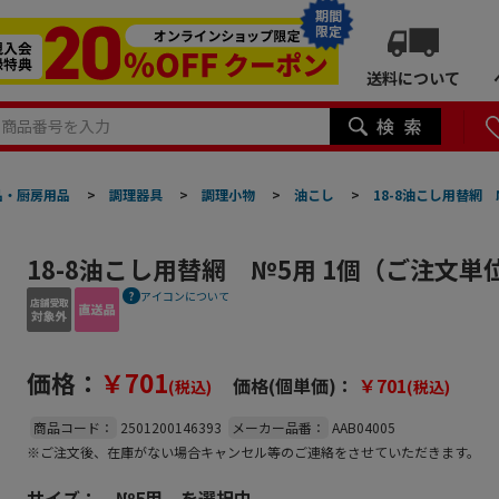
期間
限定
送料について
品・厨房用品
>
調理器具
>
調理小物
>
油こし
>
18-8油こし用替網
18-8油こし用替網 №5用 1個（ご注文
アイコンについて
価格：
￥701
価格(個単価)：
￥701
(税込)
(税込)
商品コード：
2501200146393
メーカー品番：
AAB04005
※ご注文後、在庫がない場合キャンセル等のご連絡をさせていただきます。
サイズ：
№5用 を選択中