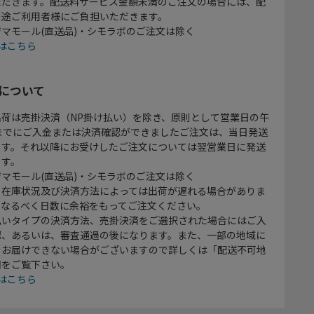
ただきます。配送料サービス金額未満のご注文の場合には、配
別途ご利用者様にご負担いただきます。
マモール(直送品)・シモラボのご注文は除く
はこちら
について
出荷は売掛決済（NP掛け払い）を除き、原則として営業日の午
時までにご入金または決済確認ができましたご注文は、当日発送
ます。それ以降にお受けしたご注文については翌営業日に発送
ます。
マモール(直送品)・シモラボのご注文は除く
、在庫状況及び決済方法によっては出荷が遅れる場合がありま
、なるべく日数に余裕をもってご注文ください。
払いタイプの決済方法、売掛決済をご選択された場合にはご入
認、あるいは、審査通過の後になります。また、一部の地域に
をお届けできない場合がございますので詳しくは「配送不可地
欄をご覧下さい。
はこちら