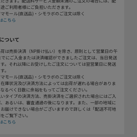
ただきます。配送料サービス金額未満のご注文の場合には、配
別途ご利用者様にご負担いただきます。
マモール(直送品)・シモラボのご注文は除く
はこちら
について
出荷は売掛決済（NP掛け払い）を除き、原則として営業日の午
時までにご入金または決済確認ができましたご注文は、当日発送
ます。それ以降にお受けしたご注文については翌営業日に発送
ます。
マモール(直送品)・シモラボのご注文は除く
、在庫状況及び決済方法によっては出荷が遅れる場合がありま
、なるべく日数に余裕をもってご注文ください。
払いタイプの決済方法、売掛決済をご選択された場合にはご入
認、あるいは、審査通過の後になります。また、一部の地域に
をお届けできない場合がございますので詳しくは「配送不可地
欄をご覧下さい。
はこちら