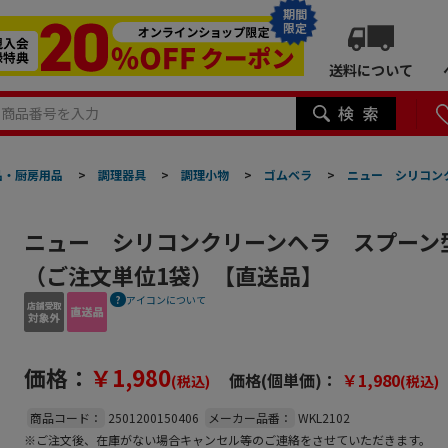
期間
限定
送料について
品・厨房用品
>
調理器具
>
調理小物
>
ゴムベラ
>
ニュー シリコン
ニュー シリコンクリーンヘラ スプーン型
（ご注文単位1袋）【直送品】
アイコンについて
価格：
￥1,980
価格(個単価)：
￥1,980
(税込)
(税込)
商品コード：
2501200150406
メーカー品番：
WKL2102
※ご注文後、在庫がない場合キャンセル等のご連絡をさせていただきます。