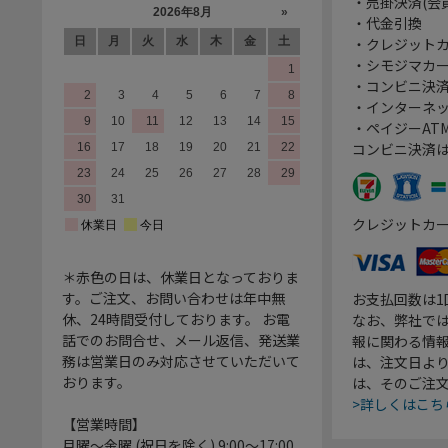
・売掛決済(会
・代金引換
・クレジット
・シモジマカ
・コンビニ決済
・インターネッ
・ペイジーATM
コンビニ決済
クレジットカ
＊赤色の日は、休業日となっておりま
す。ご注文、お問い合わせは年中無
お支払回数は
休、24時間受付しております。 お電
なお、弊社では
話でのお問合せ、メール返信、発送業
報に関わる情
務は営業日のみ対応させていただいて
は、注文日よ
おります。
は、そのご注
>詳しくはこち
【営業時間】
月曜～金曜 (祝日を除く) 9:00～17:00