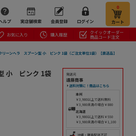
0
ヘルプ
実店舗検索
会員登録
ログイン
カート
クイックオーダー
お気に入り
購入履歴
商品コード注文
クリーンヘラ スプーン型 小 ピンク 1袋（ご注文単位1袋）【直送品】
 小 ピンク 1袋
発送元
遠藤商事
送料対策に！商品はこちら
本州
￥3,980以上で送料無料
￥3,980未満の場合￥880
北海道
￥3,980以上で送料￥550
￥3,980未満の場合￥1,100
沖縄・離島配送不可