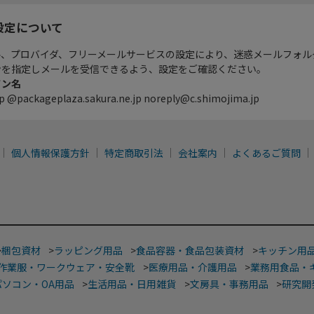
設定について
ル、プロバイダ、フリーメールサービスの設定により、迷惑メールフォル
ンを指定しメールを受信できるよう、設定をご確認ください。
イン名
p @packageplaza.sakura.ne.jp noreply@c.shimojima.jp
個人情報保護方針
特定商取引法
会社案内
よくあるご質問
>
梱包資材
>
ラッピング用品
>
食品容器・食品包装資材
>
キッチン用
作業服・ワークウェア・安全靴
>
医療用品・介護用品
>
業務用食品・
パソコン・OA用品
>
生活用品・日用雑貨
>
文房具・事務用品
>
研究開