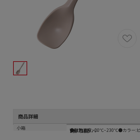
商品詳細
商品説明
メーカー品番
材質
小箱
●耐熱温度:-20℃~230℃●カラー:
WKL2102
シリコンラバ-
1個（1個）