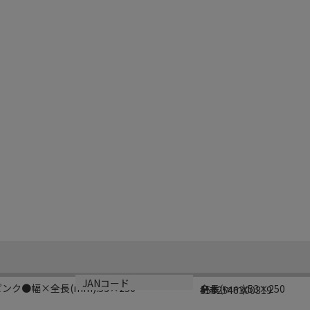
サイズ
生産国
JANコード
ピンク●幅×全長(mm):53×250
全長(mm):53×250
日本
4582546300319