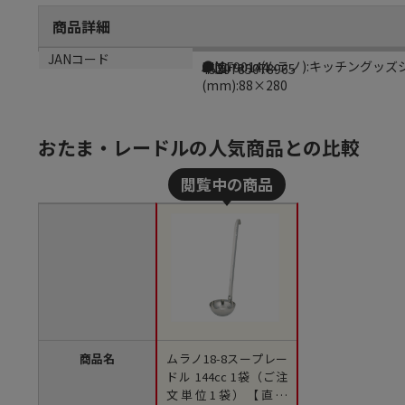
商品詳細
商品説明
メーカー品番
生産国
JANコード
●Murano(ムラノ):キッチング
BLCF90144
中国
4520785078965
(mm):88×280
おたま・レードルの人気商品との比較
商品名
ムラノ18-8スープレー
ドル 144cc 1袋（ご注
文単位1袋）【直送