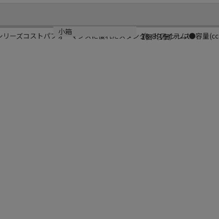
材質
小箱
ッズシリーズコストパフォーマンスに優れたスタンダードアイテム!●容量(cc)
18-8ステンレス
1個（1個）