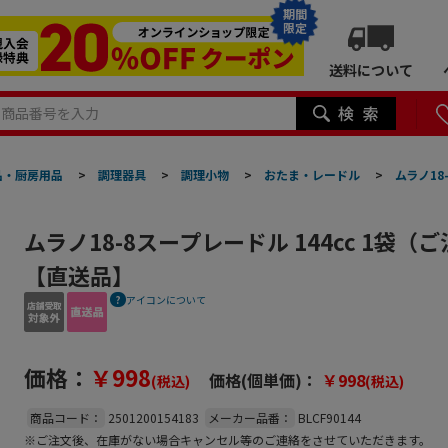
期間
限定
送料について
品・厨房用品
>
調理器具
>
調理小物
>
おたま・レードル
>
ムラノ18
ムラノ18-8スープレードル 144cc 1袋（
【直送品】
アイコンについて
価格：
￥998
価格(個単価)：
￥998
(税込)
(税込)
商品コード：
2501200154183
メーカー品番：
BLCF90144
※ご注文後、在庫がない場合キャンセル等のご連絡をさせていただきます。