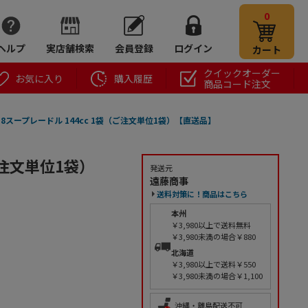
0
ヘルプ
実店舗検索
会員登録
ログイン
カート
クイックオーダー
お気に入り
購入履歴
商品コード注文
-8スープレードル 144cc 1袋（ご注文単位1袋）【直送品】
ご注文単位1袋）
発送元
遠藤商事
送料対策に！商品はこちら
本州
￥3,980以上で送料無料
￥3,980未満の場合￥880
北海道
￥3,980以上で送料￥550
￥3,980未満の場合￥1,100
沖縄・離島配送不可