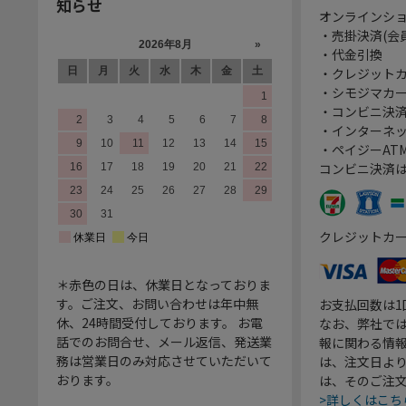
知らせ
オンラインシ
・売掛決済(会
・代金引換
・クレジット
・シモジマカ
・コンビニ決済
・インターネッ
・ペイジーATM
コンビニ決済
クレジットカ
＊赤色の日は、休業日となっておりま
す。ご注文、お問い合わせは年中無
お支払回数は
休、24時間受付しております。 お電
なお、弊社では
話でのお問合せ、メール返信、発送業
報に関わる情
務は営業日のみ対応させていただいて
は、注文日よ
おります。
は、そのご注
>詳しくはこち