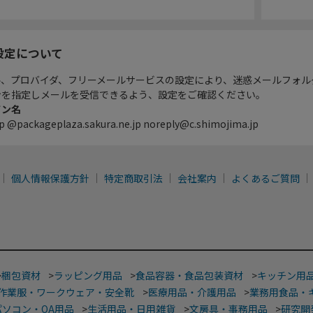
設定について
ル、プロバイダ、フリーメールサービスの設定により、迷惑メールフォル
ンを指定しメールを受信できるよう、設定をご確認ください。
イン名
p @packageplaza.sakura.ne.jp noreply@c.shimojima.jp
個人情報保護方針
特定商取引法
会社案内
よくあるご質問
>
梱包資材
>
ラッピング用品
>
食品容器・食品包装資材
>
キッチン用
作業服・ワークウェア・安全靴
>
医療用品・介護用品
>
業務用食品・
パソコン・OA用品
>
生活用品・日用雑貨
>
文房具・事務用品
>
研究開