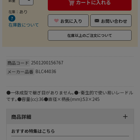
数量
カートに入れる
あり
在庫：
お気に入り
お問い合わせ
在庫数について
在庫以上のご注文について
2501200156767
商品コード
BLC44036
メーカー品番
●一体成型で継ぎ目がありません｡●･衛生的で使い易いレードル
です｡●容量(cc):36●直径×柄長(mm):53×245
商品詳細
おすすめ特集はこちら