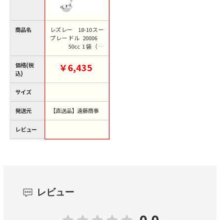
商品名
レズレー 18-10スー
プレードル 20006
50cc 1袋（ご
注文単位1袋）【直送
品】
価格(税
￥6,435
込)
サイズ
発送元
【直送品】遠藤商事
レビュー
レビュー
0.0