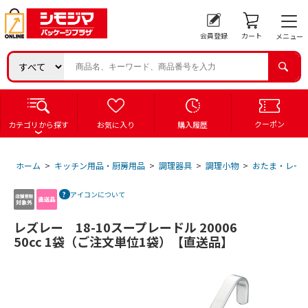
会員登録
カート
メニュー
クーポン
カテゴリから探す
お気に入り
購入履歴
ホーム
>
キッチン用品・厨房用品
>
調理器具
>
調理小物
>
おたま・レー
アイコンについて
レズレー 18-10スープレードル 20006
50cc 1袋（ご注文単位1袋）【直送品】