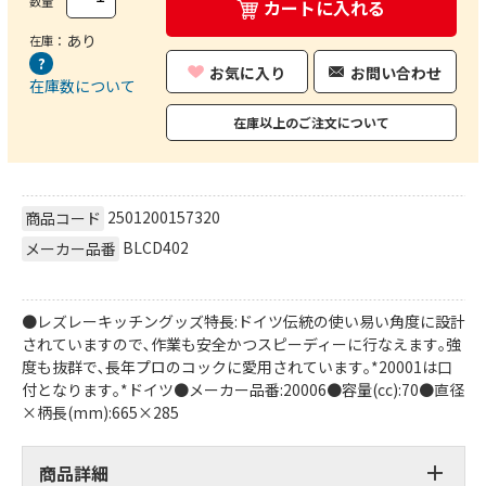
数量
カートに入れる
あり
在庫：
お気に入り
お問い合わせ
在庫数について
在庫以上のご注文について
2501200157320
商品コード
BLCD402
メーカー品番
●レズレーキッチングッズ特長:ドイツ伝統の使い易い角度に設計
されていますので､作業も安全かつスピーディーに行なえます｡強
度も抜群で､長年プロのコックに愛用されています｡*20001は口
付となります｡*ドイツ●メーカー品番:20006●容量(cc):70●直径
×柄長(mm):665×285
商品詳細