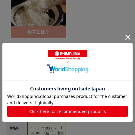
おたま・レードルの人気商品との比較
商品名
18-8ミニ横口レード
ル 30cc 1袋（ご注文