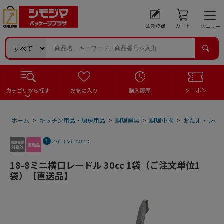
会員登録
カート
メニュー
クーポン
カテゴリから探す
お気に入り
購入履歴
ホーム
>
キッチン用品・厨房用品
>
調理器具
>
調理小物
>
おたま・レー
アイコンについて
18-8ミニ横口レードル 30cc 1袋（ご注文単位1
袋）【直送品】