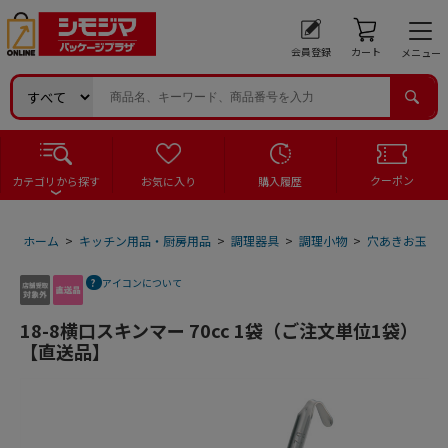
会員登録
カート
メニュー
クーポン
カテゴリから探す
お気に入り
購入履歴
ホーム
>
キッチン用品・厨房用品
>
調理器具
>
調理小物
>
穴あきお玉
>
アイコンについて
18-8横口スキンマー 70cc 1袋（ご注文単位1袋）
【直送品】