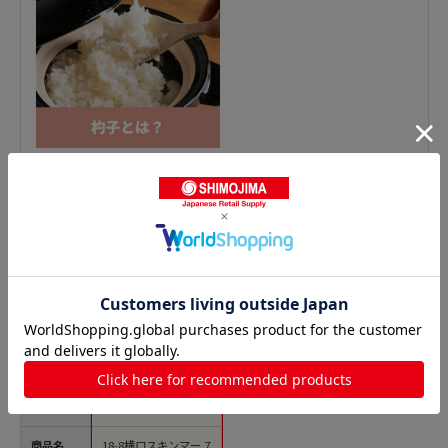
穴あきお玉の人気商品との比較
商品名
18-8横口スキンマー 7