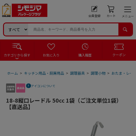
会員登録
カート
メニュー
クーポン
カテゴリから探す
お気に入り
購入履歴
ホーム
>
キッチン用品・厨房用品
>
調理器具
>
調理小物
>
おたま・レー
アイコンについて
18-8縦口レードル 50cc 1袋（ご注文単位1袋）
【直送品】