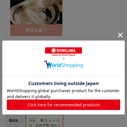
おたま・レードルの人気商品との比較
商品名
18-8 横口レード
ル 左利き用 30cc 1