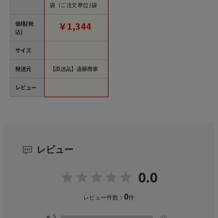
袋（ご注文単位1袋）
【直送品】
価格(税
￥1,344
込)
サイズ
発送元
【直送品】遠藤商事
レビュー
レビュー
0.0
0
レビュー件数：
件
★
5
(0)