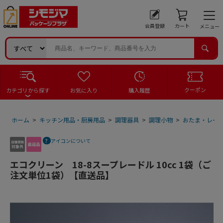
会員登録
カート
メニュー
クーポン
カテゴリから探す
お気に入り
購入履歴
ホーム
>
キッチン用品・厨房用品
>
調理器具
>
調理小物
>
おたま・レー
アイコンについて
エコクリーン 18-8スープレードル 10cc 1袋（ご
注文単位1袋）【直送品】