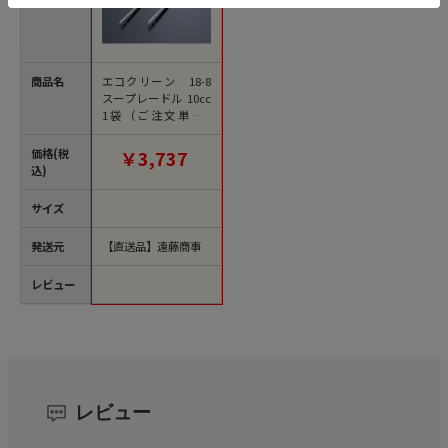
商品名
エコクリーン 18-8
スープレードル 10cc
1袋（ご注文単位1
袋）【直送品】
価格(税
￥3,737
込)
サイズ
発送元
【直送品】遠藤商事
レビュー
レビュー