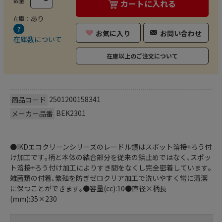
数量
カートに入れる
あり
在庫：
お気に入り
お問い合わせ
在庫数について
在庫以上のご注文について
2501200158341
商品コード
BEK2301
メーカー品番
●IKDエコクリーンシリーズのレードル類はスポット溶接+ろう付
け加工です｡柄と本体の結合部分を従来の鋲止めではなく､スポッ
ト溶接+ろう付け加工によりすき間をなくし完全密着しています｡
雑菌類の付着､繁殖を防ぎゼロクリア加工で洗いやすく常に清潔
に保つことができます｡●容量(cc):10●直径×柄長
(mm):35×230