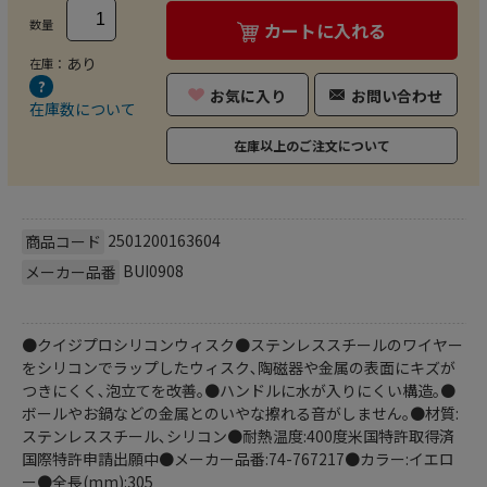
数量
カートに入れる
あり
在庫：
お気に入り
お問い合わせ
在庫数について
在庫以上のご注文について
2501200163604
商品コード
BUI0908
メーカー品番
●クイジプロシリコンウィスク●ステンレススチールのワイヤー
をシリコンでラップしたウィスク､陶磁器や金属の表面にキズが
つきにくく､泡立てを改善｡●ハンドルに水が入りにくい構造｡●
ボールやお鍋などの金属とのいやな擦れる音がしません｡●材質:
ステンレススチール､シリコン●耐熱温度:400度米国特許取得済
国際特許申請出願中●メーカー品番:74-767217●カラー:イエロ
ー●全長(mm):305