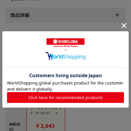
商品詳細
泡立て器の人気商品との比較
商品名
クイジプロ シリコ
ン パドル・ウィス
ク 74-767217 イエ
ロー 1個（ご注文単位
1個）【直送品】
価格(税
￥2,643
込)