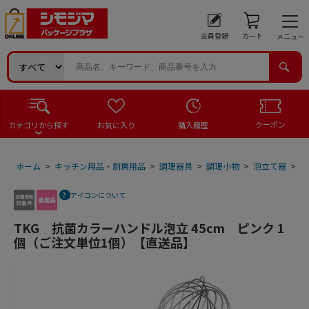
会員登録
カート
メニュー
クーポン
カテゴリから探す
お気に入り
購入履歴
ホーム
>
キッチン用品・厨房用品
>
調理器具
>
調理小物
>
泡立て器
>
T
アイコンについて
TKG 抗菌カラーハンドル泡立 45cm ピンク 1
個（ご注文単位1個）【直送品】