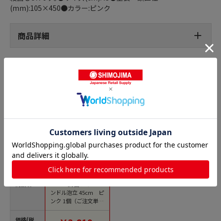
(mm):105×450●カラー:ピンク
商品詳細
泡立て器の人気商品との比較
商品名
TKG 抗菌カラーハ
ンドル泡立 45cm ピ
ンク 1個（ご注文単位
1個）【直送品】
価格(税