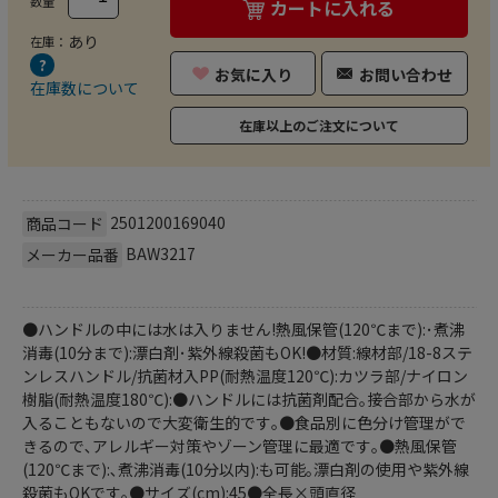
数量
カートに入れる
あり
在庫：
お気に入り
お問い合わせ
在庫数について
在庫以上のご注文について
2501200169040
商品コード
BAW3217
メーカー品番
●ハンドルの中には水は入りません!熱風保管(120℃まで):･煮沸
消毒(10分まで):漂白剤･紫外線殺菌もOK!●材質:線材部/18-8ステ
ンレスハンドル/抗菌材入PP(耐熱温度120℃):カツラ部/ナイロン
樹脂(耐熱温度180℃):●ハンドルには抗菌剤配合｡接合部から水が
入ることもないので大変衛生的です｡●食品別に色分け管理がで
きるので､アレルギー対策やゾーン管理に最適です｡●熱風保管
(120℃まで):､煮沸消毒(10分以内):も可能｡漂白剤の使用や紫外線
殺菌もOKです｡●サイズ(cm):45●全長×頭直径