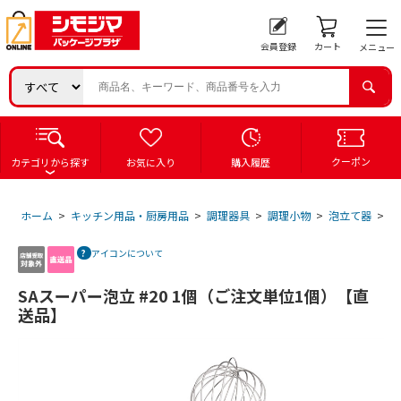
会員登録
カート
メニュー
クーポン
カテゴリから探す
お気に入り
購入履歴
ホーム
>
キッチン用品・厨房用品
>
調理器具
>
調理小物
>
泡立て器
>
S
アイコンについて
SAスーパー泡立 #20 1個（ご注文単位1個）【直
送品】