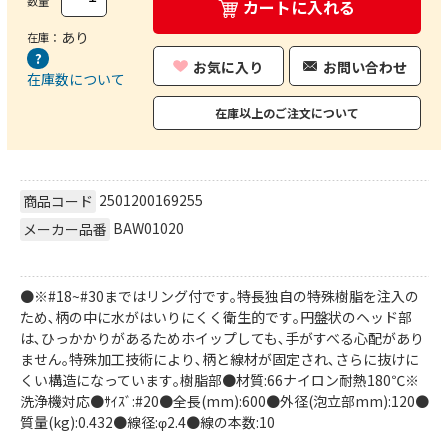
数量
カートに入れる
あり
在庫：
お気に入り
お問い合わせ
在庫数について
在庫以上のご注文について
2501200169255
商品コード
BAW01020
メーカー品番
●※#18~#30まではリング付です｡特長独自の特殊樹脂を注入の
ため､柄の中に水がはいりにくく衛生的です｡円盤状のヘッド部
は､ひっかかりがあるためホイップしても､手がすべる心配があり
ません｡特殊加工技術により､柄と線材が固定され､さらに抜けに
くい構造になっています｡樹脂部●材質:66ナイロン耐熱180℃※
洗浄機対応●ｻｲｽﾞ:#20●全長(mm):600●外径(泡立部mm):120●
質量(kg):0.432●線径:φ2.4●線の本数:10