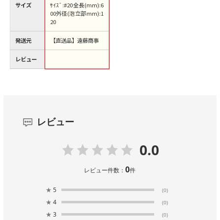
サイズ
ｻｲｽﾞ:#20全長(mm):6
00外径(泡立部mm):1
20
発送元
【直送品】遠藤商事
レビュー
レビュー
0.0
0
レビュー件数：
件
★
5
(0)
★
4
(0)
★
3
(0)