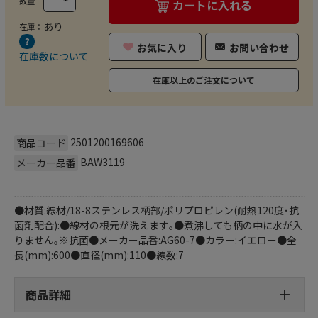
数量
カートに入れる
あり
在庫：
お気に入り
お問い合わせ
在庫数について
在庫以上のご注文について
2501200169606
商品コード
BAW3119
メーカー品番
●材質:線材/18-8ステンレス柄部/ポリプロピレン(耐熱120度･抗
菌剤配合):●線材の根元が洗えます｡●煮沸しても柄の中に水が入
りません｡※抗菌●メーカー品番:AG60-7●カラー:イエロー●全
長(mm):600●直径(mm):110●線数:7
商品詳細