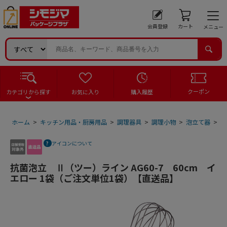
会員登録
カート
メニュー
クーポン
カテゴリから探す
お気に入り
購入履歴
ホーム
>
キッチン用品・厨房用品
>
調理器具
>
調理小物
>
泡立て器
>
抗
アイコンについて
抗菌泡立 Ⅱ（ツー）ライン AG60-7 60cm イ
エロー 1袋（ご注文単位1袋）【直送品】