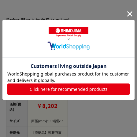
泡立て器の人気商品との比較
商品名
抗菌泡立 Ⅱ（ツ
ー）ライン AG60-7
60cm イエロー 1袋
（ご注文単位1袋）
【直送品】
価格(税
￥8,202
込)
サイズ
直径(mm):110線数:7
発送元
【直送品】遠藤商事