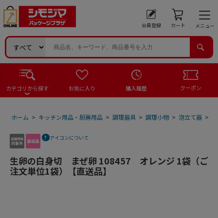
会員登録
カート
メニュー
クーポン
カテゴリから探す
お気に入り
購入履歴
ホーム
>
キッチン用品・厨房用品
>
調理器具
>
調理小物
>
泡立て器
>
生
アイコンについて
生卵の白身切 まぜ卵 108457 オレンジ 1袋（ご
注文単位1袋）【直送品】