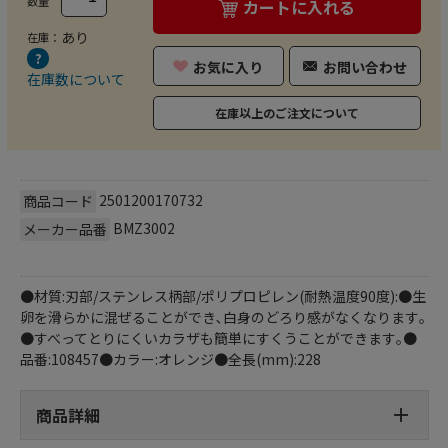
数量
カートに入れる
あり
在庫：
お気に入り
お問い合わせ
在庫数について
在庫以上のご注文について
2501200170732
商品コード
BMZ3002
メーカー品番
●材質:刃部/ステンレス柄部/ポリプロピレン(耐熱温度90度):●生
卵を滑らかに混ぜることができ､白身のどろり感がなくなります｡
●すべってとりにくいカラザも簡単にすくうことができます｡●
品番:108457●カラー:オレンジ●全長(mm):228
商品詳細