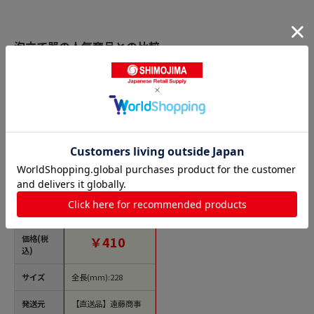
泡立て器の人気商品との比較
商品名
生卵の白身切 まぜ
卵 108457 オレンジ
1袋（ご注文単位1
袋）【直送品】
価格(税
￥410
込)
サイズ
全長(mm):228
発送元
【直送品】遠藤商事