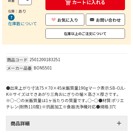
数量
カートに入れる
あり
在庫：
お気に入り
お問い合わせ
在庫数について
在庫以上のご注文について
2501200183251
商品コード
BON5501
メーカー品番
●出来上がり寸法75×70×45米飯質量190gマーク表示:SB-OJL-
K※サイズはできあがり三角おにぎりの幅×高さ×厚さです｡
※○~○の米飯質量は1ヶ当たりの質量です｡○~○●材質:ポリエ
チレン(耐熱110度):※抗菌加工※食器洗浄機対応●規格:3穴
商品詳細