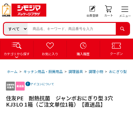
会員登録
カート
メニュー
クーポン
カテゴリから探す
お気に入り
購入履歴
ホーム
>
キッチン用品・厨房用品
>
調理器具
>
調理小物
>
おにぎり型・
アイコンについて
住友PE 耐熱抗菌 ジャンボおにぎり型 3穴
KJ3LO 1箱（ご注文単位1箱）【直送品】