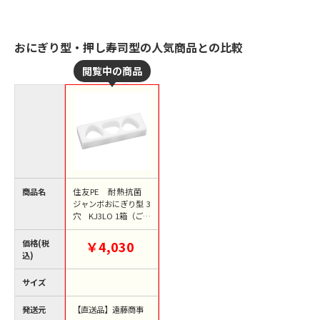
おにぎり型・押し寿司型の人気商品との比較
商品名
住友PE 耐熱抗菌
ジャンボおにぎり型 3
穴 KJ3LO 1箱（ご注
文単位1箱）【直送
品】
価格(税
￥4,030
込)
サイズ
発送元
【直送品】遠藤商事