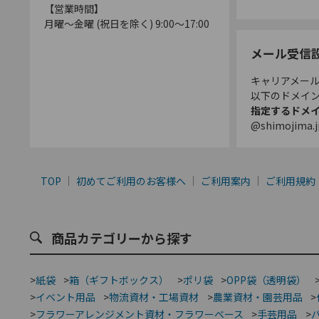
【営業時間】
月曜～金曜 (祝日を除く) 9:00～17:00
メール受信
キャリアメー
以下のドメイ
指定するドメ
@shimojima.j
TOP
初めてご利用のお客様へ
ご利用案内
ご利用規約
商品カテゴリーから探す
>
紙袋
>
箱（ギフトボックス）
>
ポリ袋
>
OPP袋（透明袋）
>
イベント用品
>
物流資材・工場資材
>
農業資材・園芸用品
>
>
フラワーアレンジメント資材・フラワーベース
>
手芸用品
>