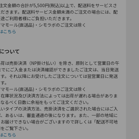
注文金額の合計が5,500円(税込)以上で、配送料をサービスさ
ただきます。配送料サービス金額未満のご注文の場合には、配
別途ご利用者様にご負担いただきます。
マモール(直送品)・シモラボのご注文は除く
はこちら
について
出荷は売掛決済（NP掛け払い）を除き、原則として営業日の午
時までにご入金または決済確認ができましたご注文は、当日発送
ます。それ以降にお受けしたご注文については翌営業日に発送
ます。
マモール(直送品)・シモラボのご注文は除く
、在庫状況及び決済方法によっては出荷が遅れる場合がありま
、なるべく日数に余裕をもってご注文ください。
払いタイプの決済方法、売掛決済をご選択された場合にはご入
認、あるいは、審査通過の後になります。また、一部の地域に
をお届けできない場合がございますので詳しくは「配送不可地
欄をご覧下さい。
はこちら