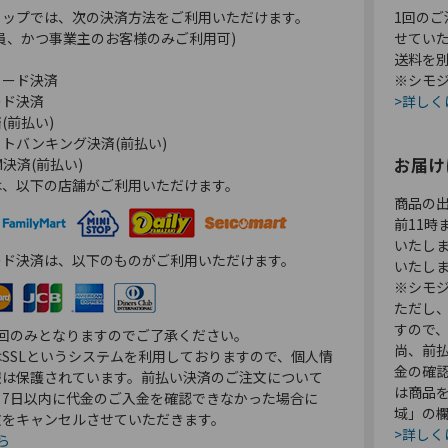
ョップでは、次の決済方法をご利用いただけます。
1回のご
員、かつ事業主のお客様のみご利用可)
せてい
送料を
カード決済
※シモジ
ード決済
>詳しく
(前払い)
トバンキング決済(前払い)
お届け
決済(前払い)
は、以下の店舗がご利用いただけます。
商品の
前11
いたし
ード決済は、以下のものがご利用いただけます。
いたし
※シモジ
ただし
すので
1回のみとなりますのでご了承ください。
尚、前
SSLというシステムを利用しておりますので、個人情
金の確
報は保護されています。前払い決済のご注文について
は商品
り7日以内に代金のご入金を確認できなかった場合に
域」の
文をキャンセルさせていただきます。
>詳しく
ら