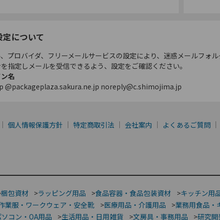
設定について
ル、プロバイダ、フリーメールサービスの設定により、迷惑メールフォル
ンを指定しメールを受信できるよう、設定をご確認ください。
イン名
p @packageplaza.sakura.ne.jp noreply@c.shimojima.jp
個人情報保護方針
特定商取引法
会社案内
よくあるご質問
>
梱包資材
>
ラッピング用品
>
食品容器・食品包装資材
>
キッチン用
作業服・ワークウェア・安全靴
>
医療用品・介護用品
>
業務用食品・
パソコン・OA用品
>
生活用品・日用雑貨
>
文房具・事務用品
>
研究開