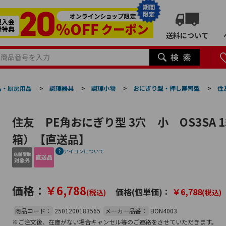
期間
限定
送料について
品・厨房用品
>
調理器具
>
調理小物
>
おにぎり型・押し寿司型
>
住
住友 PE角おにぎり型 3穴 小 OS3SA 
箱）【直送品】
アイコンについて
価格：
￥6,788
価格(個単価)：
￥6,788
(税込)
(税込)
商品コード：
2501200183565
メーカー品番：
BON4003
※ご注文後、在庫がない場合キャンセル等のご連絡をさせていただきます。