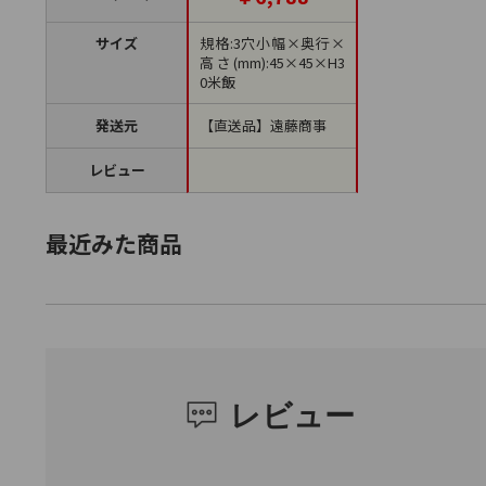
サイズ
規格:3穴小幅×奥行×
高さ(mm):45×45×H3
0米飯
発送元
【直送品】遠藤商事
レビュー
最近みた商品
レビュー