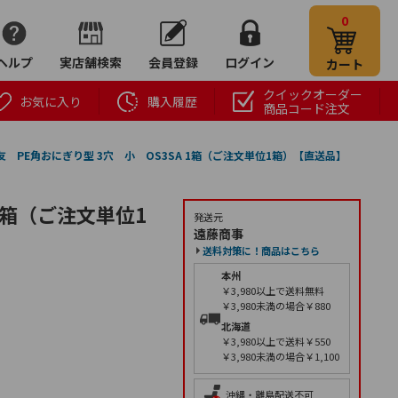
0
ヘルプ
実店舗検索
会員登録
ログイン
カート
クイックオーダー
お気に入り
購入履歴
商品コード注文
友 PE角おにぎり型 3穴 小 OS3SA 1箱（ご注文単位1箱）【直送品】
1箱（ご注文単位1
発送元
遠藤商事
送料対策に！商品はこちら
本州
￥3,980以上で送料無料
￥3,980未満の場合￥880
北海道
￥3,980以上で送料￥550
￥3,980未満の場合￥1,100
沖縄・離島配送不可