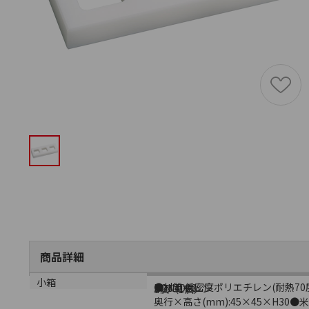
商品詳細
商品説明
メーカー品番
材質
小箱
●材質:低密度ポリエチレン(耐熱70度
BON4003
ポリエチレン
1個（1個）
奥行×高さ(mm):45×45×H30●米飯