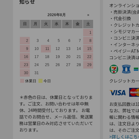
知らせ
オンラインシ
・売掛決済(会
・代金引換
・クレジット
・シモジマカ
・コンビニ決済
・インターネッ
・ペイジーATM
コンビニ決済
クレジットカ
＊赤色の日は、休業日となっておりま
す。ご注文、お問い合わせは年中無
お支払回数は
休、24時間受付しております。 お電
なお、弊社では
話でのお問合せ、メール返信、発送業
報に関わる情
務は営業日のみ対応させていただいて
は、注文日よ
おります。
は、そのご注
>詳しくはこち