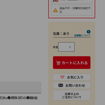
返品不可・日曜祝日指定不
可
在庫：
あり
在庫数について
数量
カートに入れる
お気に入り
お問い合わせ
在庫以上の
ご注文について
法です｡●規格:3穴小●幅×
mm):45×45×H30米飯