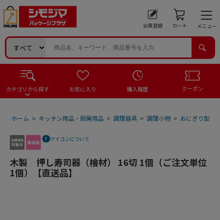
会員登録
カート
メニュー
クーポン
カテゴリから探す
お気に入り
購入履歴
ホーム
>
キッチン用品・厨房用品
>
調理器具
>
調理小物
>
おにぎり型・
アイコンについて
木製 押し寿司器（檜材） 16切 1個（ご注文単位
1個）【直送品】