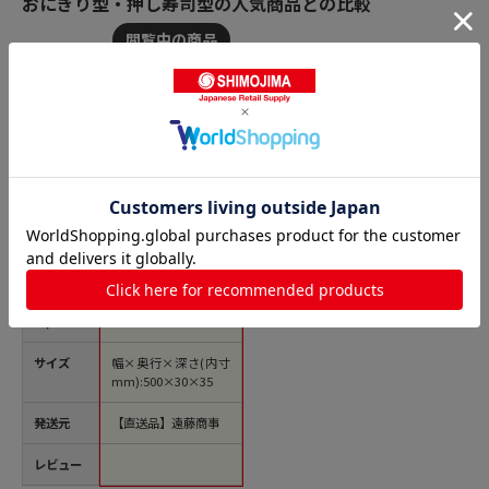
おにぎり型・押し寿司型の人気商品との比較
商品名
木製 押し寿司器
（檜材） 16切 1個
（ご注文単位1個）
【直送品】
価格(税
￥9,578
込)
サイズ
幅×奥行×深さ(内寸
mm):500×30×35
発送元
【直送品】遠藤商事
レビュー