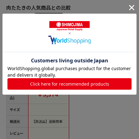
肉たたきの人気商品との比較
商品名
TKG 18-8 肉タタ
キ 平型 1箱（ご注文
単位1箱）【直送品】
価格(税
￥5,374
込)
サイズ
発送元
【直送品】遠藤商事
レビュー