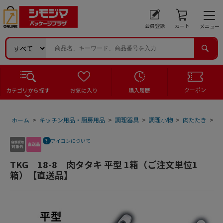
会員登録
カート
メニュー
クーポン
カテゴリから探す
お気に入り
購入履歴
ホーム
>
キッチン用品・厨房用品
>
調理器具
>
調理小物
>
肉たたき
>
T
アイコンについて
TKG 18-8 肉タタキ 平型 1箱（ご注文単位1
箱）【直送品】