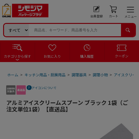
会員登録
カート
メニュー
クーポン
カテゴリから探す
お気に入り
購入履歴
ホーム
>
キッチン用品・厨房用品
>
調理器具
>
調理小物
>
アイスクリー
アイコンについて
アルミアイスクリームスプーン ブラック 1袋（ご
注文単位1袋）【直送品】