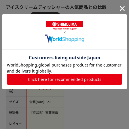
アイスクリームディッシャーの人気商品との比較
商品名
アルミアイスクリー
ムスプーン ブラック
1袋（ご注文単位1
袋）【直送品】
価格(税
￥594
込)
サイズ
全長(mm):120
発送元
【直送品】遠藤商事
レビュー