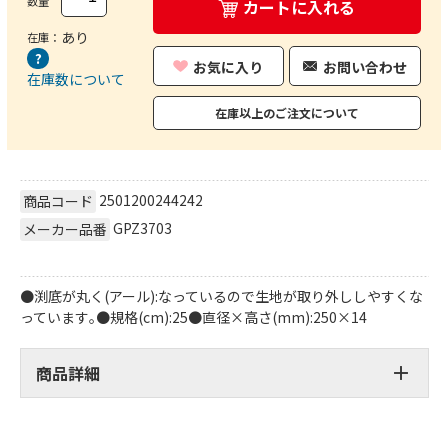
数量
カートに入れる
あり
在庫：
お気に入り
お問い合わせ
在庫数について
在庫以上のご注文について
2501200244242
商品コード
GPZ3703
メーカー品番
●渕底が丸く(アール):なっているので生地が取り外ししやすくな
っています｡●規格(cm):25●直径×高さ(mm):250×14
商品詳細