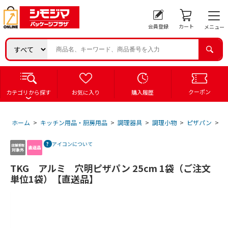
会員登録
カート
メニュー
クーポン
カテゴリから探す
お気に入り
購入履歴
ホーム
>
キッチン用品・厨房用品
>
調理器具
>
調理小物
>
ピザパン
>
T
アイコンについて
TKG アルミ 穴明ピザパン 25cm 1袋（ご注文
単位1袋）【直送品】