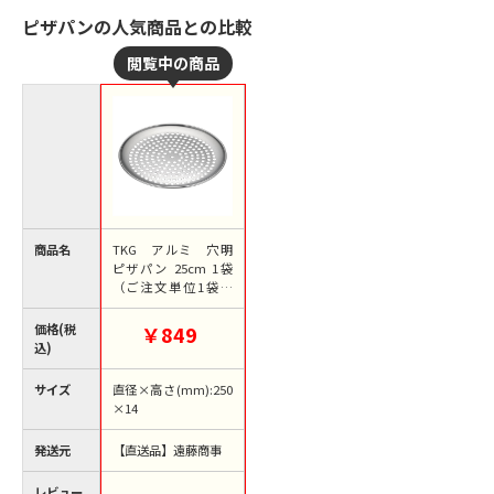
ピザパンの人気商品との比較
商品名
TKG アルミ 穴明
ピザパン 25cm 1袋
（ご注文単位1袋）
【直送品】
価格(税
￥849
込)
サイズ
直径×高さ(mm):250
×14
発送元
【直送品】遠藤商事
レビュー