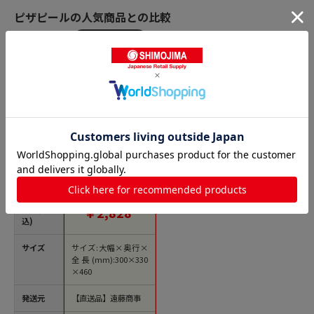
ピザピールの人気商品との比較
商品名
木製 ピザピール 大
1袋（ご注文単位1
袋）【直送品】
価格(税
￥2,828
込)
サイズ
サイズ:大幅×奥行×
全長(mm):300×330
×460
発送元
【直送品】遠藤商事