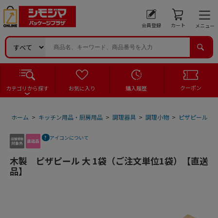
会員登録
カート
メニュー
クーポン
カテゴリから探す
お気に入り
購入履歴
ホーム
>
キッチン用品・厨房用品
>
調理器具
>
調理小物
>
ピザピール
>
アイコンについて
木製 ピザピール 大 1袋（ご注文単位1袋）【直送
品】