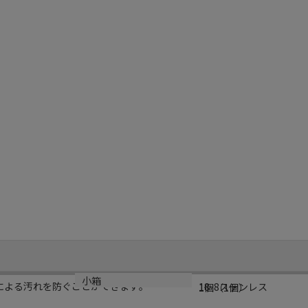
材質
小箱
による汚れを防ぐことができます｡
18-8ステンレス
1個（1個）