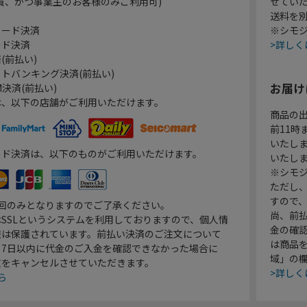
員、かつ事業主のお客様のみご利用可)
せてい
送料を
カード決済
※シモジ
ード決済
>詳しく
(前払い)
トバンキング決済(前払い)
お届け
決済(前払い)
は、以下の店舗がご利用いただけます。
商品の
前11
いたし
ード決済は、以下のものがご利用いただけます。
いたし
※シモジ
ただし
すので
1回のみとなりますのでご了承ください。
尚、前
SSLというシステムを利用しておりますので、個人情
金の確
報は保護されています。前払い決済のご注文について
は商品
り7日以内に代金のご入金を確認できなかった場合に
域」の
文をキャンセルさせていただきます。
>詳しく
ら