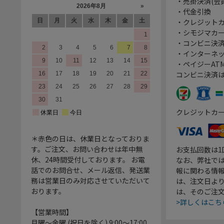
・売掛決済(会
・代金引換
・クレジット
・シモジマカ
・コンビニ決済
・インターネッ
・ペイジーATM
コンビニ決済
クレジットカ
＊赤色の日は、休業日となっておりま
す。ご注文、お問い合わせは年中無
お支払回数は
休、24時間受付しております。 お電
なお、弊社では
話でのお問合せ、メール返信、発送業
報に関わる情
務は営業日のみ対応させていただいて
は、注文日よ
おります。
は、そのご注
>詳しくはこち
【営業時間】
月曜～金曜 (祝日を除く) 9:00～17:00