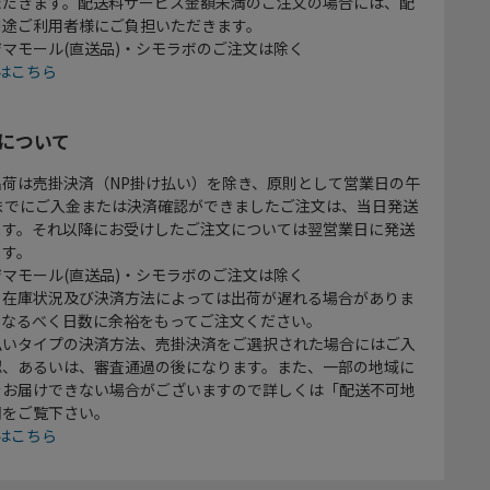
ただきます。配送料サービス金額未満のご注文の場合には、配
別途ご利用者様にご負担いただきます。
マモール(直送品)・シモラボのご注文は除く
はこちら
について
出荷は売掛決済（NP掛け払い）を除き、原則として営業日の午
時までにご入金または決済確認ができましたご注文は、当日発送
ます。それ以降にお受けしたご注文については翌営業日に発送
ます。
マモール(直送品)・シモラボのご注文は除く
、在庫状況及び決済方法によっては出荷が遅れる場合がありま
、なるべく日数に余裕をもってご注文ください。
払いタイプの決済方法、売掛決済をご選択された場合にはご入
認、あるいは、審査通過の後になります。また、一部の地域に
をお届けできない場合がございますので詳しくは「配送不可地
欄をご覧下さい。
はこちら