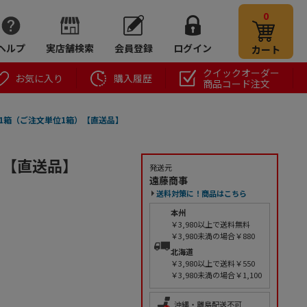
0
ヘルプ
実店舗検索
会員登録
ログイン
カート
クイックオーダー
お気に入り
購入履歴
商品コード注文
1箱（ご注文単位1箱）【直送品】
）【直送品】
発送元
遠藤商事
送料対策に！商品はこちら
本州
￥3,980以上で送料無料
￥3,980未満の場合￥880
北海道
￥3,980以上で送料￥550
￥3,980未満の場合￥1,100
沖縄・離島配送不可