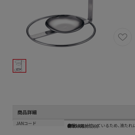
商品詳細
商品説明
メーカー品番
生産国
JANコード
●受け皿が付いているため､液たれ
GTY5401
日本
4905001386558