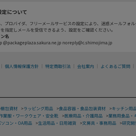
設定について
ル、プロバイダ、フリーメールサービスの設定により、迷惑メールフォル
ンを指定しメールを受信できるよう、設定をご確認ください。
イン名
p @packageplaza.sakura.ne.jp noreply@c.shimojima.jp
個人情報保護方針
特定商取引法
会社案内
よくあるご質問
>
梱包資材
>
ラッピング用品
>
食品容器・食品包装資材
>
キッチン用
作業服・ワークウェア・安全靴
>
医療用品・介護用品
>
業務用食品・
パソコン・OA用品
>
生活用品・日用雑貨
>
文房具・事務用品
>
研究開