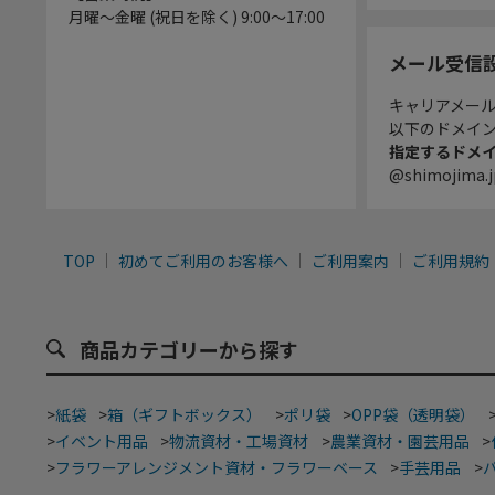
月曜～金曜 (祝日を除く) 9:00～17:00
メール受信
キャリアメー
以下のドメイ
指定するドメ
@shimojima.j
TOP
初めてご利用のお客様へ
ご利用案内
ご利用規約
商品カテゴリーから探す
>
紙袋
>
箱（ギフトボックス）
>
ポリ袋
>
OPP袋（透明袋）
>
イベント用品
>
物流資材・工場資材
>
農業資材・園芸用品
>
>
フラワーアレンジメント資材・フラワーベース
>
手芸用品
>