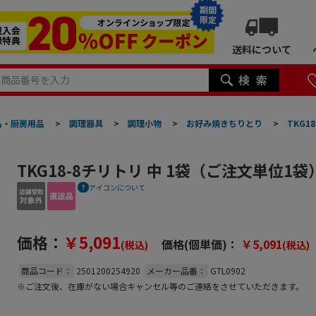
期間
限定
送料について
品・厨房用品
>
調理器具
>
調理小物
>
お好み焼きちりとり
>
TKG1
TKG18-8チリトリ 中 1袋（ご注文単位1
アイコンについて
価格：
￥5,091
価格(個単価)：
￥5,091
(税込)
(税込)
商品コード：
2501200254920
メーカー品番：
GTL0902
※ご注文後、在庫がない場合キャンセル等のご連絡をさせていただきます。