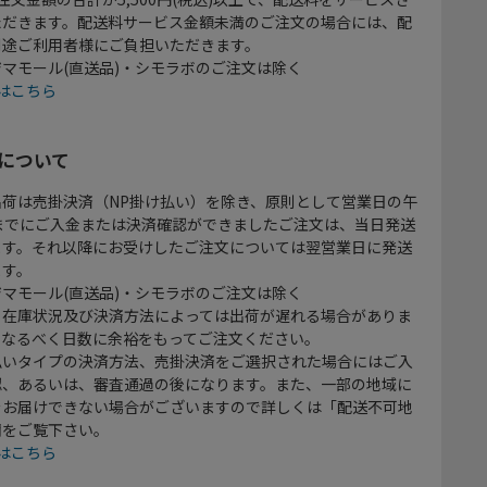
ただきます。配送料サービス金額未満のご注文の場合には、配
別途ご利用者様にご負担いただきます。
マモール(直送品)・シモラボのご注文は除く
はこちら
について
出荷は売掛決済（NP掛け払い）を除き、原則として営業日の午
時までにご入金または決済確認ができましたご注文は、当日発送
ます。それ以降にお受けしたご注文については翌営業日に発送
ます。
マモール(直送品)・シモラボのご注文は除く
、在庫状況及び決済方法によっては出荷が遅れる場合がありま
、なるべく日数に余裕をもってご注文ください。
払いタイプの決済方法、売掛決済をご選択された場合にはご入
認、あるいは、審査通過の後になります。また、一部の地域に
をお届けできない場合がございますので詳しくは「配送不可地
欄をご覧下さい。
はこちら