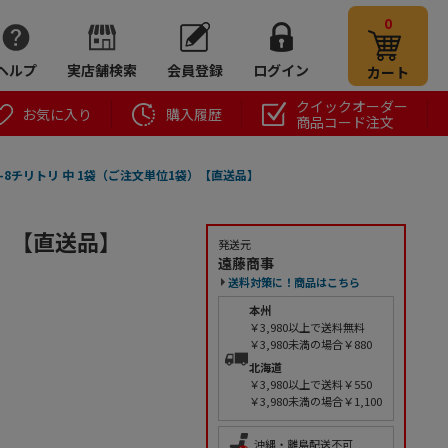
0
ヘルプ
実店舗検索
会員登録
ログイン
カート
クイックオーダー
お気に入り
購入履歴
商品コード注文
8-8チリトリ 中 1袋（ご注文単位1袋）【直送品】
袋）【直送品】
発送元
遠藤商事
送料対策に！商品はこちら
本州
￥3,980以上で送料無料
￥3,980未満の場合￥880
北海道
￥3,980以上で送料￥550
￥3,980未満の場合￥1,100
沖縄・離島配送不可