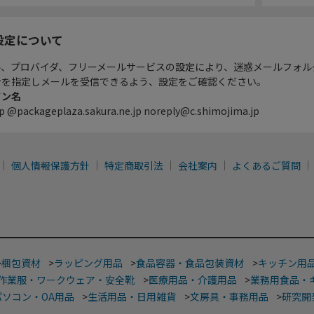
設定について
ル、プロバイダ、フリーメールサービスの設定により、迷惑メールフォル
ンを指定しメールを受信できるよう、設定をご確認ください。
イン名
p @packageplaza.sakura.ne.jp noreply@c.shimojima.jp
個人情報保護方針
特定商取引法
会社案内
よくあるご質問
>
梱包資材
>
ラッピング用品
>
食品容器・食品包装資材
>
キッチン用
作業服・ワークウェア・安全靴
>
医療用品・介護用品
>
業務用食品・
パソコン・OA用品
>
生活用品・日用雑貨
>
文房具・事務用品
>
研究開