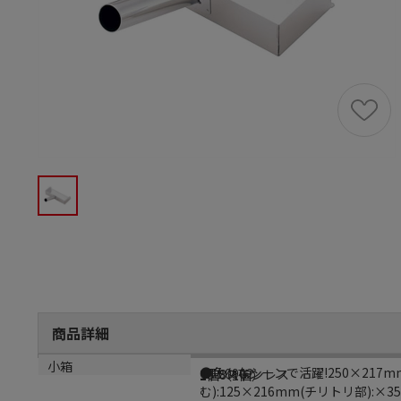
商品詳細
商品説明
メーカー品番
材質
小箱
●色々なシーンで活躍!250×217mm
GTL0902
18-8ステンレス
1個（1個）
む):125×216mm(チリトリ部):×