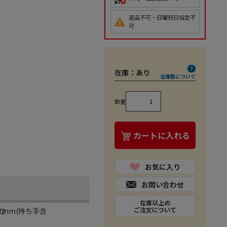
返品不可・日曜祝日指定不
可
在庫：
あり
在庫数について
数量
カートに入れる
お気に入り
お問い合わせ
在庫以上の
ご注文について
62mm(持ち手含
62