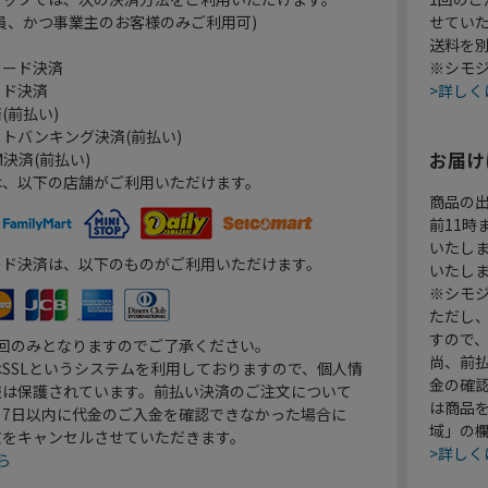
員、かつ事業主のお客様のみご利用可)
せてい
送料を
カード決済
※シモジ
ード決済
>詳しく
(前払い)
トバンキング決済(前払い)
お届け
決済(前払い)
は、以下の店舗がご利用いただけます。
商品の
前11
いたし
ード決済は、以下のものがご利用いただけます。
いたし
※シモジ
ただし
すので
1回のみとなりますのでご了承ください。
尚、前
SSLというシステムを利用しておりますので、個人情
金の確
報は保護されています。前払い決済のご注文について
は商品
り7日以内に代金のご入金を確認できなかった場合に
域」の
文をキャンセルさせていただきます。
>詳しく
ら