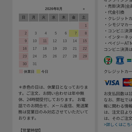
・売掛決済(会
・代金引換
・クレジット
・シモジマカ
・コンビニ決済
・インターネッ
・ペイジーATM
コンビニ決済
クレジットカ
＊赤色の日は、休業日となっておりま
す。ご注文、お問い合わせは年中無
お支払回数は
休、24時間受付しております。 お電
なお、弊社では
話でのお問合せ、メール返信、発送業
報に関わる情
務は営業日のみ対応させていただいて
は、注文日よ
おります。
は、そのご注
>詳しくはこち
【営業時間】