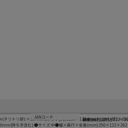
サイズ
生産国
JANコード
(チリトリ部):×357mm(持ち手含む):250×122mm(チリトリ部):×2
全長(mm):250×122×2
日本
4905001138751
350mm(持ち手含む):●サイズ:中●幅×奥行×全長(mm):250×122×262