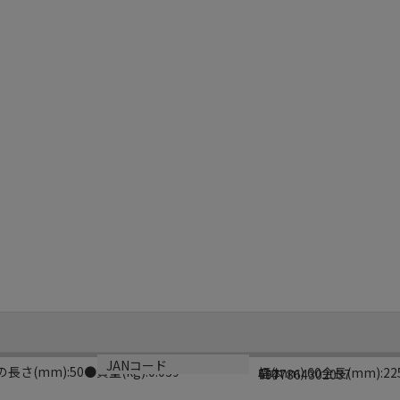
サイズ
生産国
JANコード
長さ(mm):50●質量(kg):0.039
幅(mm):60全長(mm):2
日本
4977864302037