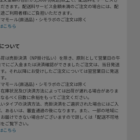
ただきます。配送料サービス金額未満のご注文の場合には、配
別途ご利用者様にご負担いただきます。
マモール(直送品)・シモラボのご注文は除く
はこちら
について
出荷は売掛決済（NP掛け払い）を除き、原則として営業日の午
時までにご入金または決済確認ができましたご注文は、当日発送
ます。それ以降にお受けしたご注文については翌営業日に発送
ます。
マモール(直送品)・シモラボのご注文は除く
、在庫状況及び決済方法によっては出荷が遅れる場合がありま
、なるべく日数に余裕をもってご注文ください。
払いタイプの決済方法、売掛決済をご選択された場合にはご入
認、あるいは、審査通過の後になります。また、一部の地域に
をお届けできない場合がございますので詳しくは「配送不可地
欄をご覧下さい。
はこちら