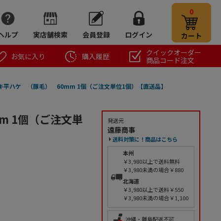
0
ヘルプ
実店舗検索
会員登録
ログイン
カート
クイックオーダー
お気に入り
購入履歴
商品コード注文
キ平ハケ （豚毛） 60mm 1個（ご注文単位1個）【直送品】
m 1個（ご注文単
発送元
遠藤商事
送料対策に！商品はこちら
本州
￥3,980以上で送料無料
￥3,980未満の場合￥880
北海道
￥3,980以上で送料￥550
￥3,980未満の場合￥1,100
沖縄・離島配送不可