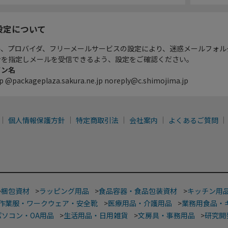
設定について
ル、プロバイダ、フリーメールサービスの設定により、迷惑メールフォル
ンを指定しメールを受信できるよう、設定をご確認ください。
イン名
p @packageplaza.sakura.ne.jp noreply@c.shimojima.jp
個人情報保護方針
特定商取引法
会社案内
よくあるご質問
>
梱包資材
>
ラッピング用品
>
食品容器・食品包装資材
>
キッチン用
作業服・ワークウェア・安全靴
>
医療用品・介護用品
>
業務用食品・
パソコン・OA用品
>
生活用品・日用雑貨
>
文房具・事務用品
>
研究開