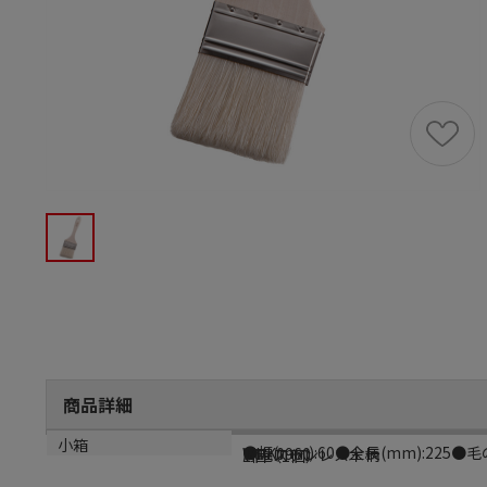
商品詳細
商品説明
メーカー品番
材質
小箱
●幅(mm):60●全長(mm):225●毛の
WHK0960
豚毛ステンレス木柄
1個（1個）