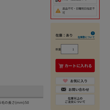
返品不可・日曜祝日指定不
可
在庫：
あり
在庫数について
数量
カートに入れる
お気に入り
お問い合わせ
在庫以上の
ご注文について
25毛の長さ(mm):50