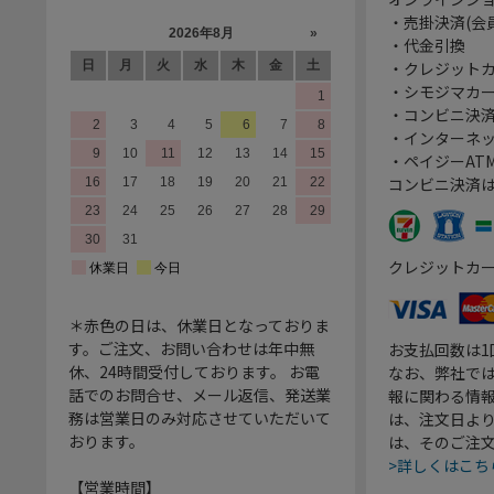
・売掛決済(会
・代金引換
・クレジット
・シモジマカ
・コンビニ決済
・インターネッ
・ペイジーATM
コンビニ決済
クレジットカ
＊赤色の日は、休業日となっておりま
す。ご注文、お問い合わせは年中無
お支払回数は
休、24時間受付しております。 お電
なお、弊社では
話でのお問合せ、メール返信、発送業
報に関わる情
務は営業日のみ対応させていただいて
は、注文日よ
おります。
は、そのご注
>詳しくはこち
【営業時間】