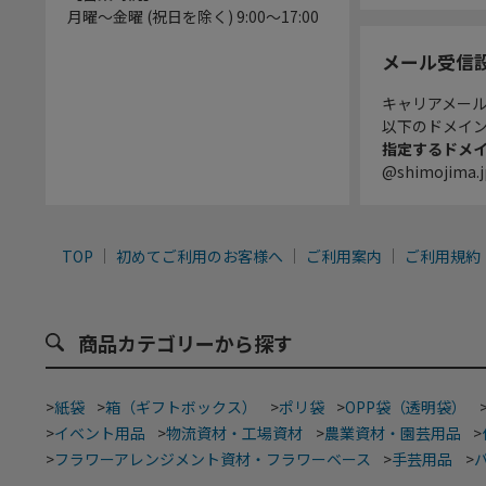
月曜～金曜 (祝日を除く) 9:00～17:00
メール受信
キャリアメー
以下のドメイ
指定するドメ
@shimojima.j
TOP
初めてご利用のお客様へ
ご利用案内
ご利用規約
商品カテゴリーから探す
>
紙袋
>
箱（ギフトボックス）
>
ポリ袋
>
OPP袋（透明袋）
>
イベント用品
>
物流資材・工場資材
>
農業資材・園芸用品
>
>
フラワーアレンジメント資材・フラワーベース
>
手芸用品
>