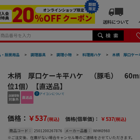
期間
限定
送料について
品・厨房用品
>
調理器具
>
調理小物
>
料理用ハケ
>
木柄 厚口ケー
木柄 厚口ケーキ平ハケ （豚毛） 60m
位1個）【直送品】
アイコンについて
価格：
￥537
価格(個単価)：
￥537
(税込)
(税込)
商品コード：
2501200267876
メーカー品番：
WHK0960
※ご注文後、在庫がない場合キャンセル等のご連絡をさせていただきます。