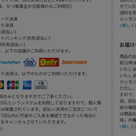
員、かつ事業主のお客様のみご利用可)
せてい
送料を
カード決済
※シモジ
ード決済
>詳しく
(前払い)
トバンキング決済(前払い)
お届け
決済(前払い)
は、以下の店舗がご利用いただけます。
商品の
前11
いたし
ード決済は、以下のものがご利用いただけます。
いたし
※シモジ
ただし
すので
1回のみとなりますのでご了承ください。
尚、前
SSLというシステムを利用しておりますので、個人情
金の確
報は保護されています。前払い決済のご注文について
は商品
り7日以内に代金のご入金を確認できなかった場合に
域」の
文をキャンセルさせていただきます。
>詳しく
ら