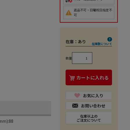
返品不可・日曜祝日指定不
可
在庫：
あり
在庫数について
数量
カートに入れる
お気に入り
お問い合わせ
在庫以上の
ご注文について
m):88