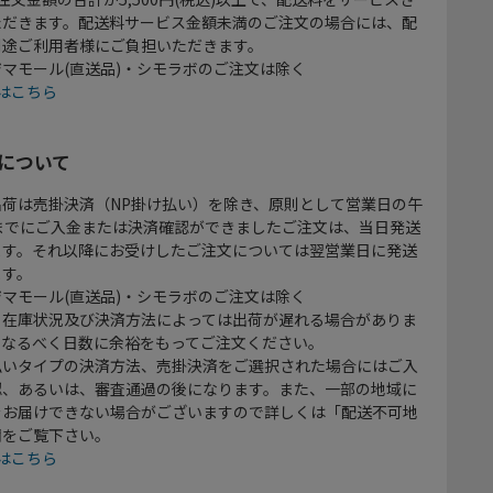
ただきます。配送料サービス金額未満のご注文の場合には、配
別途ご利用者様にご負担いただきます。
マモール(直送品)・シモラボのご注文は除く
はこちら
について
出荷は売掛決済（NP掛け払い）を除き、原則として営業日の午
時までにご入金または決済確認ができましたご注文は、当日発送
ます。それ以降にお受けしたご注文については翌営業日に発送
ます。
マモール(直送品)・シモラボのご注文は除く
、在庫状況及び決済方法によっては出荷が遅れる場合がありま
、なるべく日数に余裕をもってご注文ください。
払いタイプの決済方法、売掛決済をご選択された場合にはご入
認、あるいは、審査通過の後になります。また、一部の地域に
をお届けできない場合がございますので詳しくは「配送不可地
欄をご覧下さい。
はこちら