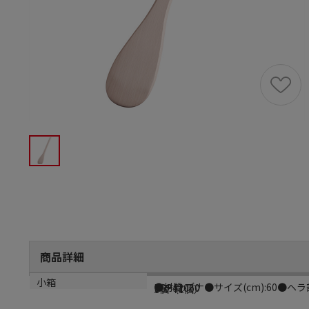
商品詳細
商品説明
メーカー品番
材質
小箱
●材質:ブナ●サイズ(cm):60●ヘラ部幅
BSP42060
ブナ材
1個（1個）