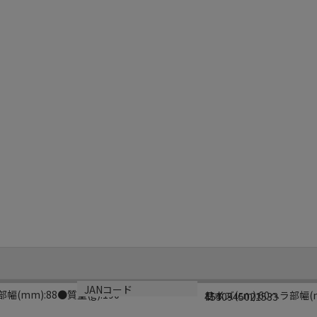
サイズ
生産国
JANコード
(mm):88●質量(g):190
サイズ(cm):60ヘラ部幅(m
日本
4530945021533