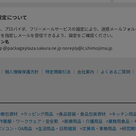
設定について
ル、プロバイダ、フリーメールサービスの設定により、迷惑メールフォル
ンを指定しメールを受信できるよう、設定をご確認ください。
イン名
p @packageplaza.sakura.ne.jp noreply@c.shimojima.jp
個人情報保護方針
特定商取引法
会社案内
よくあるご質問
>
梱包資材
>
ラッピング用品
>
食品容器・食品包装資材
>
キッチン用
作業服・ワークウェア・安全靴
>
医療用品・介護用品
>
業務用食品・
パソコン・OA用品
>
生活用品・日用雑貨
>
文房具・事務用品
>
研究開