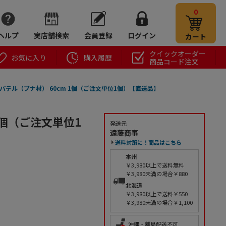
0
ヘルプ
実店舗検索
会員登録
ログイン
カート
クイックオーダー
お気に入り
購入履歴
商品コード注文
パテル（ブナ材） 60cm 1個（ご注文単位1個）【直送品】
1個（ご注文単位1
発送元
遠藤商事
送料対策に！商品はこちら
本州
￥3,980以上で送料無料
￥3,980未満の場合￥880
北海道
￥3,980以上で送料￥550
￥3,980未満の場合￥1,100
沖縄・離島配送不可