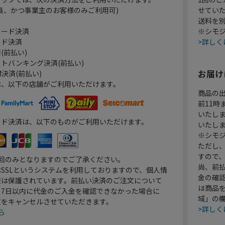
員、かつ事業主のお客様のみご利用可)
せてい
送料を
カード決済
※シモジ
ード決済
>詳しく
(前払い)
トバンキング決済(前払い)
お届け
決済(前払い)
は、以下の店舗がご利用いただけます。
商品の
前11
いたし
ード決済は、以下のものがご利用いただけます。
いたし
※シモジ
ただし
すので
1回のみとなりますのでご了承ください。
尚、前
SSLというシステムを利用しておりますので、個人情
金の確
報は保護されています。前払い決済のご注文について
は商品
り7日以内に代金のご入金を確認できなかった場合に
域」の
文をキャンセルさせていただきます。
>詳しく
ら