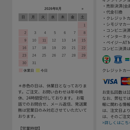
・売掛決済(会
・代金引換
・クレジット
・シモジマカ
・コンビニ決済
・インターネッ
・ペイジーATM
コンビニ決済
クレジットカ
＊赤色の日は、休業日となっておりま
す。ご注文、お問い合わせは年中無
お支払回数は
休、24時間受付しております。 お電
なお、弊社では
話でのお問合せ、メール返信、発送業
報に関わる情
務は営業日のみ対応させていただいて
は、注文日よ
おります。
は、そのご注
>詳しくはこち
【営業時間】