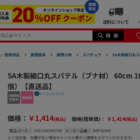
期間
限定
送料について
品・厨房用品
>
調理器具
>
調理小物
>
スパチュラ
>
SA木製細口丸ス
SA木製細口丸スパテル（ブナ材） 60cm 
個）【直送品】
アイコンについて
価格：
￥1,414
価格(個単価)：
￥1,414
(税込)
(税込)
商品コード：
2501200300788
メーカー品番：
BSP42060
※ご注文後、在庫がない場合キャンセル等のご連絡をさせていただきます。