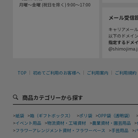
月曜～金曜 (祝日を除く) 9:00～17:00
メール受信
キャリアメー
以下のドメイ
指定するドメ
@shimojima.j
TOP
初めてご利用のお客様へ
ご利用案内
ご利用規約
商品カテゴリーから探す
>
紙袋
>
箱（ギフトボックス）
>
ポリ袋
>
OPP袋（透明袋）
>
イベント用品
>
物流資材・工場資材
>
農業資材・園芸用品
>
>
フラワーアレンジメント資材・フラワーベース
>
手芸用品
>