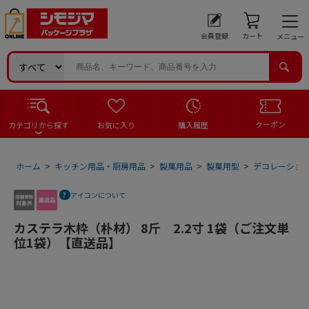
会員登録
カート
メニュー
クーポン
カテゴリから探す
お気に入り
購入履歴
ホーム
>
キッチン用品・厨房用品
>
製菓用品
>
製菓用型
>
デコレーショ
アイコンについて
カステラ木枠（朴材） 8斤 2.2寸 1袋（ご注文単
位1袋）【直送品】