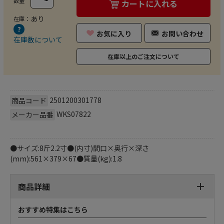
数量
カートに入れる
あり
在庫：
お気に入り
お問い合わせ
在庫数について
在庫以上のご注文について
2501200301778
商品コード
WKS07822
メーカー品番
●サイズ:8斤2.2寸●(内寸)間口×奥行×深さ
(mm):561×379×67●質量(kg):1.8
商品詳細
おすすめ特集はこちら