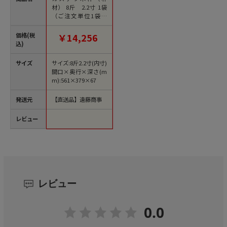
材） 8斤 2.2寸 1袋
（ご注文単位1袋）
【直送品】
価格(税
￥14,256
込)
サイズ
サイズ:8斤2.2寸(内寸)
間口×奥行×深さ(m
m):561×379×67
発送元
【直送品】遠藤商事
レビュー
レビュー
0.0