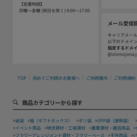
【営業時間】
月曜～金曜 (祝日を除く) 9:00～17:00
メール受信
キャリアメー
以下のドメイ
指定するドメ
@shimojima.j
TOP
初めてご利用のお客様へ
ご利用案内
ご利用規約
商品カテゴリーから探す
>
紙袋
>
箱（ギフトボックス）
>
ポリ袋
>
OPP袋（透明袋）
>
イベント用品
>
物流資材・工場資材
>
農業資材・園芸用品
>
>
フラワーアレンジメント資材・フラワーベース
>
手芸用品
>