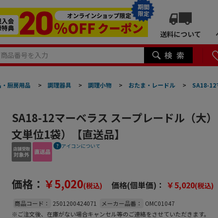
期間
限定
送料について
品・厨房用品
>
調理器具
>
調理小物
>
おたま・レードル
>
SA18-
SA18-12マーベラス スープレードル（大）1
文単位1袋）【直送品】
アイコンについて
価格：
￥5,020
価格(個単価)：
￥5,020
(税込)
(税込)
商品コード：
2501200424071
メーカー品番：
OMC01047
※ご注文後、在庫がない場合キャンセル等のご連絡をさせていただきます。