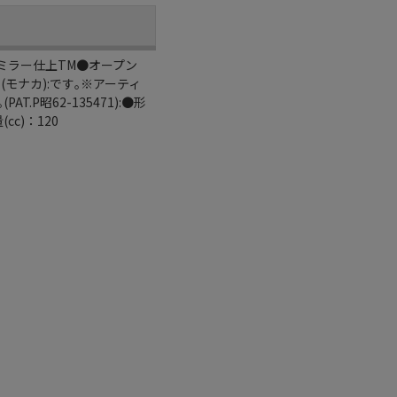
･ミラー仕上TM●オープン
モナカ):です｡※アーティ
昭62-135471):●形
c)：120