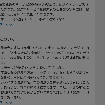
注文金額の合計が5,500円(税込)以上で、配送料をサービスさ
ただきます。配送料サービス金額未満のご注文の場合には、配
別途ご利用者様にご負担いただきます。
マモール(直送品)・シモラボのご注文は除く
はこちら
について
出荷は売掛決済（NP掛け払い）を除き、原則として営業日の午
時までにご入金または決済確認ができましたご注文は、当日発送
ます。それ以降にお受けしたご注文については翌営業日に発送
ます。
マモール(直送品)・シモラボのご注文は除く
、在庫状況及び決済方法によっては出荷が遅れる場合がありま
、なるべく日数に余裕をもってご注文ください。
払いタイプの決済方法、売掛決済をご選択された場合にはご入
認、あるいは、審査通過の後になります。また、一部の地域に
をお届けできない場合がございますので詳しくは「配送不可地
欄をご覧下さい。
はこちら