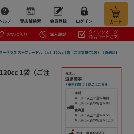
0
ヘルプ
実店舗検索
会員登録
ログイン
カート
クイックオーダー
お気に入り
購入履歴
商品コード注文
12マーベラス スープレードル（大）120cc 1袋（ご注文単位1袋）【直送品】
20cc 1袋（ご注
発送元
遠藤商事
送料対策に！商品はこちら
本州
￥3,980以上で送料無料
￥3,980未満の場合￥880
北海道
￥3,980以上で送料￥550
￥3,980未満の場合￥1,100
沖縄・離島配送不可