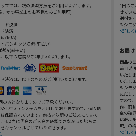
ョップでは、次の決済方法をご利用いただけます。
1回のご
員、かつ事業主のお客様のみご利用可)
せてい
送料を
カード決済
※シモジ
ード決済
>詳しく
(前払い)
トバンキング決済(前払い)
お届け
決済(前払い)
は、以下の店舗がご利用いただけます。
商品の
前11
いたし
ード決済は、以下のものがご利用いただけます。
いたし
※シモジ
ただし
すので
1回のみとなりますのでご了承ください。
尚、前
SSLというシステムを利用しておりますので、個人情
金の確
報は保護されています。前払い決済のご注文について
は商品
り7日以内に代金のご入金を確認できなかった場合に
域」の
文をキャンセルさせていただきます。
>詳しく
ら