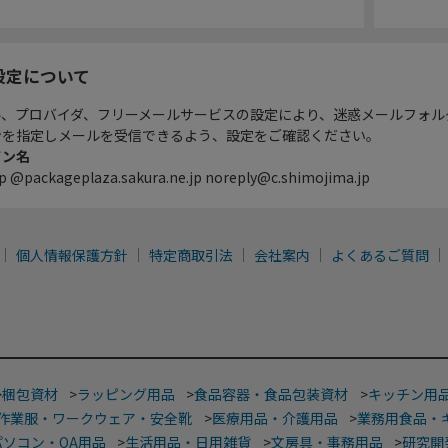
設定について
ル、プロバイダ、フリーメールサービスの設定により、迷惑メールフォル
ンを指定しメールを受信できるよう、設定をご確認ください。
イン名
p @packageplaza.sakura.ne.jp noreply@c.shimojima.jp
個人情報保護方針
特定商取引法
会社案内
よくあるご質問
>
梱包資材
>
ラッピング用品
>
食品容器・食品包装資材
>
キッチン用
作業服・ワークウェア・安全靴
>
医療用品・介護用品
>
業務用食品・
パソコン・OA用品
>
生活用品・日用雑貨
>
文房具・事務用品
>
研究開