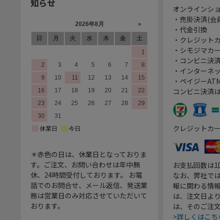
知らせ
オンラインシ
・売掛決済(会
・代金引換
・クレジット
・シモジマカ
・コンビニ決済
・インターネッ
・ペイジーATM
コンビニ決済
クレジットカ
＊赤色の日は、休業日となっておりま
す。ご注文、お問い合わせは年中無
お支払回数は
休、24時間受付しております。 お電
なお、弊社では
話でのお問合せ、メール返信、発送業
報に関わる情
務は営業日のみ対応させていただいて
は、注文日よ
おります。
は、そのご注
>詳しくはこち