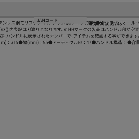
サイズ
生産国
JANコード
12ステンレス鋼モリブデン･バナジウム鋼(ナイフ刀部):●処理:スペリオール
#N/A
日本
4905001032745
の():内表記は刃渡りとなります｡※HHマークの製品はハンドル部が空洞(
ハンドルに表示されたナンバーで､アイテムを確認する事ができます｡(PAT.P
m)：315●幅(mm)：95●アーティクル№：47●ハンドル構造： ●容量(c