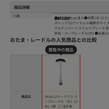
商品詳細
商品説明
メーカー品番
材質
小箱
●18-12マーベラス●材質:18-
OMC01047
18-12ステンレス
1個（1個）
ストック:53アイテム※幅表示サイズ
クルナンバーシステム※ブレード及び､
状名：スープレードル(大) ●全長(m
おたま・レードルの人気商品との比較
商品名
SA18-12マーベラス ス
ープレードル（大）12
0cc 1袋（ご注文単位1