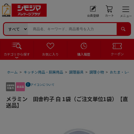
会員登録
カート
メニュー
クーポン
カテゴリから探す
お気に入り
購入履歴
ホーム
>
キッチン用品・厨房用品
>
調理器具
>
調理小物
>
おたま・レー
アイコンについて
メラミン 田舎杓子 白 1袋（ご注文単位1袋）【直
送品】