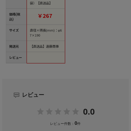
袋）【直送品】
価格(税
￥267
込)
サイズ
直径×柄長(mm)：φ6
7×190
発送元
【直送品】遠藤商事
レビュー
レビュー
0.0
0
レビュー件数：
件