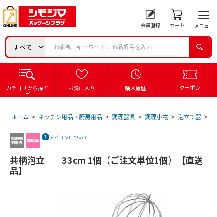
会員登録
カート
メニュー
クーポン
カテゴリから探す
お気に入り
購入履歴
ホーム
>
キッチン用品・厨房用品
>
調理器具
>
調理小物
>
泡立て器
>
共
アイコンについて
共柄泡立 33cm 1個（ご注文単位1個）【直送
品】