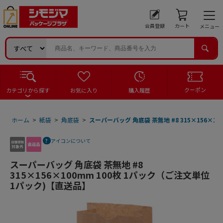
会員登録
カート
メニュー
クーポン
カテゴリから探す
お気に入り
購入履歴
ホーム
>
紙袋
>
角底袋
>
スーパーバッグ 角底袋 茶無地 #8 315×156×1
アイコンについて
スーパーバッグ 角底袋 茶無地 #8
315×156×100mm 100枚 1パック（ご注文単位
1パック)【直送品】