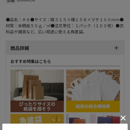
●品名：＃８●サイズ：縦３１５×横１５６×マチ１００ｍｍ●
材質：未晒紙５０ｇ／㎡●注文単位：１パック（１００枚）●衣
料品や雑貨など、広い用途に使える角底袋。
商品詳細
おすすめ特集はこちら