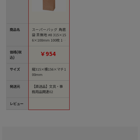
商品名
スーパーバッグ 角底
袋 茶無地 #8 315×15
6×100mm 100枚 1パ
ック（ご注文単位1パ
ック)【直送品】
価格(税
￥954
込)
サイズ
縦315×横156×マチ1
00mm
発送元
【直送品】文具・事
務用品関連02
レビュー