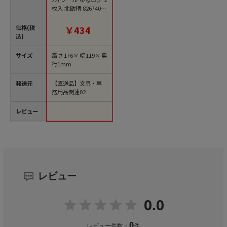
枚入 北欧柄 82674006
1ﾊﾟｯｸ（ご注文単位1
ﾊﾟｯｸ）【直送品】
価格(税
￥434
込)
サイズ
高さ176×幅119×奥
行1mm
発送元
【直送品】文具・事
務用品関連02
レビュー
レビュー
0.0
0
レビュー件数：
件