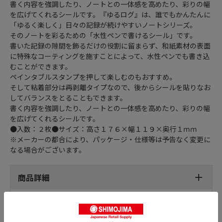
書く内容を強調したり、ノートとの一体感を高めたり、彩りの幅
を広げてくれるシールです。『ゆるログ』は、誰でもかんたんに
「ゆるく楽しく」日々の記録が続けやすいノートシリーズ。
そのノートを彩るための「水性ペンで書けるシール」です。
書いた記録の隙間を飾るだけの役割に留まらず、和紙素材の表面
に特殊なコーティングを施すことによって、水性ペンでも書き込
むことができます。
ペインタブルスタンプを押して楽しむのもおすすめ。
そして粘着部分は再剥離タイプなので、後からシールを貼りなお
してバランスをとることもできます。
書く内容を強調したり、ノートとの一体感を高めたり、彩りの幅
を広げてくれるシールです。
●入数：２枚●サイズ：高さ１７６×幅１１９×奥行１ｍｍ
※メーカーの都合により、パッケージ・仕様等は予告なく変更に
なる場合がございます。
商品詳細
おすすめ特集はこちら