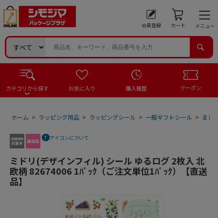
会員登録
カート
メニュー
クーポン
カテゴリから探す
お気に入り
購入履歴
ホーム
>
ラッピング用品
>
ラッピングシール
>
一般ギフトシール
>
ミドリ
アイコンについて
ミドリ(デザインフィル) シール ゆるログ 2枚入 北
欧柄 82674006 1ﾊﾟｯｸ（ご注文単位1ﾊﾟｯｸ）【直送
品】